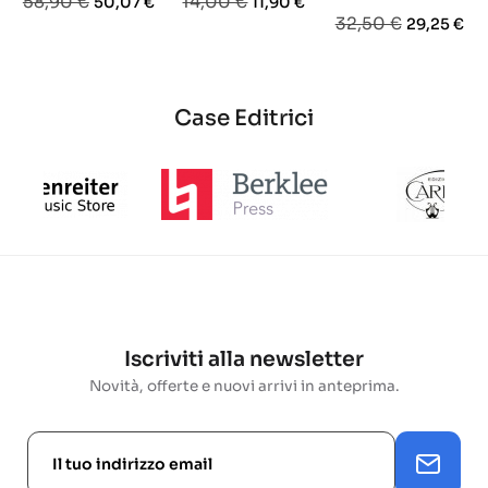
Prezzo
Prezzo
Prezzo
Prezzo
58,90 €
14,00 €
50,07 €
11,90 €
Prezzo
Prezzo
32,50 €
29,25 €
base
base
base
Case Editrici
Iscriviti alla newsletter
Novità, offerte e nuovi arrivi in anteprima.