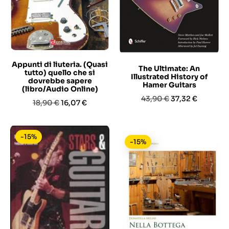
Appunti di liuteria. (Quasi
The Ultimate: An
tutto) quello che si
Illustrated History of
dovrebbe sapere
Hamer Guitars
(libro/Audio Online)
Prezzo
Prezzo
43,90 €
37,32 €
Prezzo
Prezzo
18,90 €
16,07 €
base
base
-15%
-15%