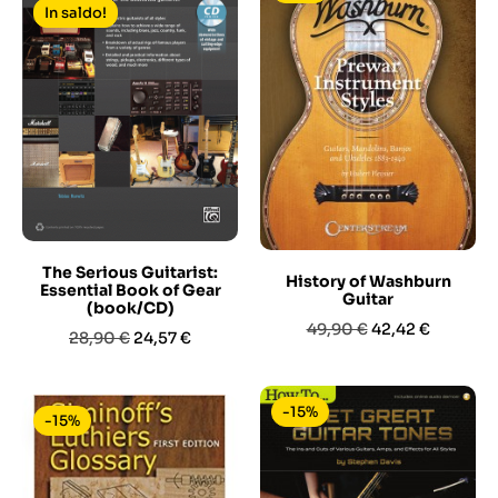
In saldo!
The Serious Guitarist:
History of Washburn
Essential Book of Gear
Guitar
(book/CD)
Prezzo
Prezzo
49,90 €
42,42 €
Prezzo
Prezzo
28,90 €
24,57 €
base
base
-15%
-15%