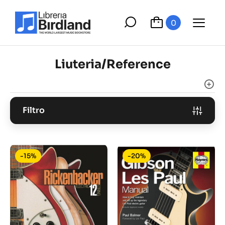
0
Liuteria/Reference
Filtro
-15%
-20%