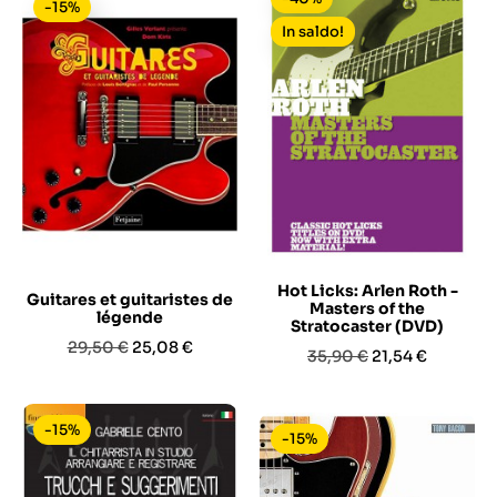
-15%
In saldo!
Hot Licks: Arlen Roth -
Guitares et guitaristes de
Masters of the
légende
Stratocaster (DVD)
Prezzo
Prezzo
29,50 €
25,08 €
Prezzo
Prezzo
35,90 €
21,54 €
base
base
-15%
-15%