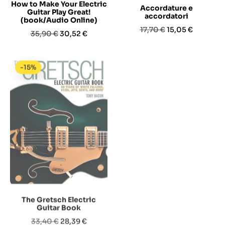
How to Make Your Electric
Accordature e
Guitar Play Great!
accordatori
(book/Audio Online)
Prezzo
Prezzo
17,70 €
15,05 €
Prezzo
Prezzo
35,90 €
30,52 €
base
base
-15%
-15%
The Gretsch Electric
Constructing a Solid-
Guitar Book
Body Guitar
Prezzo
Prezzo
Prezzo
Prezzo
33,40 €
28,39 €
29,90 €
25,42 €