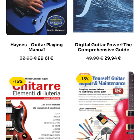
Haynes - Guitar Playing
Digital Guitar Power! The
Manual
Comprehensive Guide
Prezzo
Prezzo
Prezzo
Prezzo
32,90 €
29,61 €
49,90 €
29,94 €
base
base
-15%
-15%