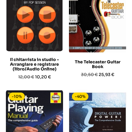
Il chitarrista in studio -
The Telecaster Guitar
Arrangiare e registrare
Book
(libro/Audio Online)
Prezzo
Prezzo
30,50 €
25,93 €
Prezzo
Prezzo
12,00 €
10,20 €
base
base
-10%
-40%