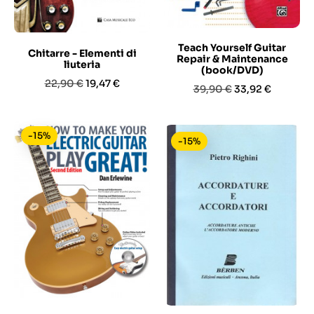
Teach Yourself Guitar
Chitarre - Elementi di
Repair & Maintenance
liuteria
(book/DVD)
Prezzo
Prezzo
22,90 €
19,47 €
Prezzo
Prezzo
39,90 €
33,92 €
base
base
-15%
-15%