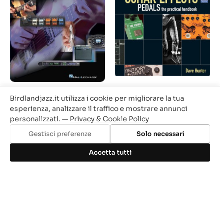
Guitar Effects Pedals - The
Introduction To Guitar
Birdlandjazz.it utilizza i cookie per migliorare la tua
Practical Handbook
Tone & Effects (libro/CD)
(book/CD)
esperienza, analizzare il traffico e mostrare annunci
Prezzo
Prezzo
23,90 €
20,32 €
personalizzati. —
Privacy & Cookie Policy
Prezzo
Prezzo
40,90 €
34,77 €
base
base
Gestisci preferenze
Solo necessari
Accetta tutti
-15%
-25%
In saldo!