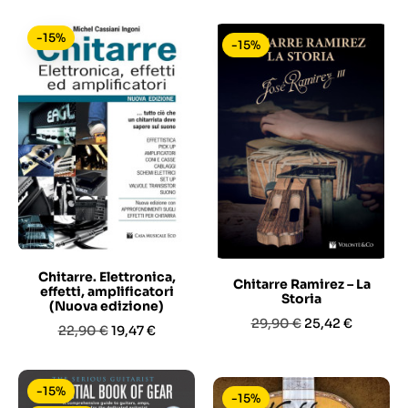
-15%
-15%
Chitarre. Elettronica,
Chitarre Ramirez – La
effetti, amplificatori
Storia
(Nuova edizione)
Prezzo
Prezzo
29,90 €
25,42 €
Prezzo
Prezzo
22,90 €
19,47 €
base
base
-15%
-15%