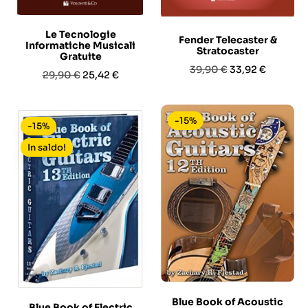
Le Tecnologie
Fender Telecaster &
Informatiche Musicali
Stratocaster
Gratuite
Prezzo
Prezzo
39,90 €
33,92 €
Prezzo
Prezzo
29,90 €
25,42 €
base
base
-15%
-15%
In saldo!
Blue Book of Acoustic
Blue Book of Electric