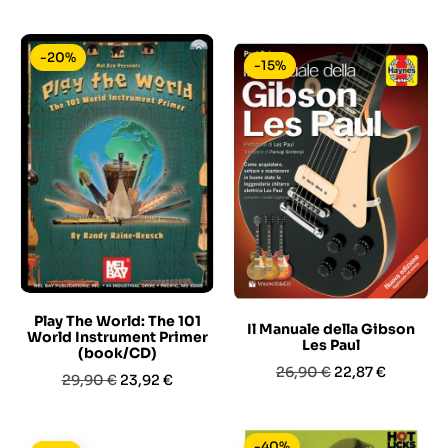
base
base
-20%
-15%
Play The World: The 101
Il Manuale della Gibson
World Instrument Primer
Les Paul
(book/CD)
Prezzo
Prezzo
26,90 €
22,87 €
Prezzo
Prezzo
29,90 €
23,92 €
base
base
-40%