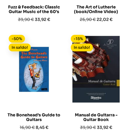
Fuzz & Feedback: Classic
The Art of Lutherie
Guitar Music of the 60's
(book/Online Video)
Prezzo
Prezzo
Prezzo
Prezzo
39,90 €
33,92 €
25,90 €
22,02 €
base
base
-50%
-15%
In saldo!
In saldo!
The Bonehead's Guide to
Manual de Guitarra -
Guitars
Guitar Book
Prezzo
Prezzo
Prezzo
Prezzo
16,90 €
8,45 €
39,90 €
33,92 €