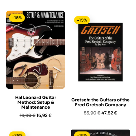
base
base
-15%
-15%
Hal Leonard Guitar
Gretsch: the Guitars of the
Method: Setup &
Fred Gretsch Company
Maintenance
Prezzo
Prezzo
55,90 €
47,52 €
Prezzo
Prezzo
19,90 €
16,92 €
base
base
-25%
-15%