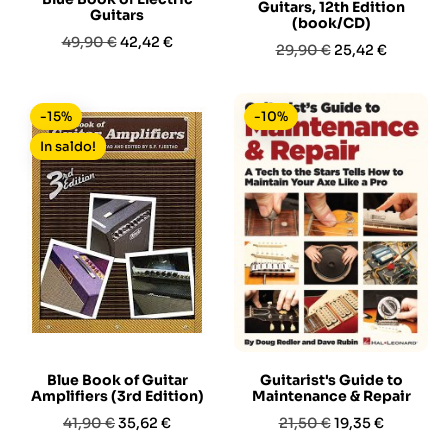
Guitars, 12th Edition
Guitars
(book/CD)
Prezzo
Prezzo
49,90 €
42,42 €
Prezzo
Prezzo
29,90 €
25,42 €
base
base
-15%
-10%
In saldo!
Blue Book of Guitar
Guitarist's Guide to
Amplifiers (3rd Edition)
Maintenance & Repair
Prezzo
Prezzo
Prezzo
Prezzo
41,90 €
35,62 €
21,50 €
19,35 €
base
base