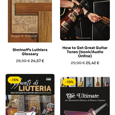
How to Get Great Guitar
Siminoff's Luthiers
Tones (book/Audio
Glossary
Online)
Prezzo
Prezzo
28,90 €
24,57 €
Prezzo
Prezzo
29,90 €
25,42 €
base
base
-15%
-15%