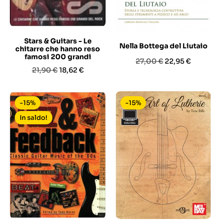
Stars & Guitars - Le
Nella Bottega del Liutaio
chitarre che hanno reso
famosi 200 grandi
Prezzo
Prezzo
27,00 €
22,95 €
Prezzo
Prezzo
21,90 €
18,62 €
base
base
-15%
-15%
In saldo!