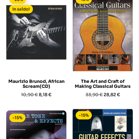
In saldo!
Maurizio Brunod, African
The Art and Craft of
Scream(CD)
Making Classical Guitars
Prezzo
Prezzo
Prezzo
Prezzo
10,90 €
8,18 €
33,90 €
28,82 €
base
base
-15%
-15%