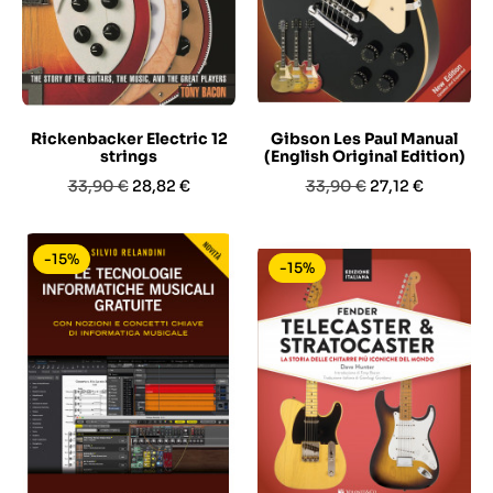
Rickenbacker Electric 12
Gibson Les Paul Manual
strings
(English Original Edition)
Prezzo
Prezzo
Prezzo
Prezzo
33,90 €
28,82 €
33,90 €
27,12 €
base
base
-15%
-15%