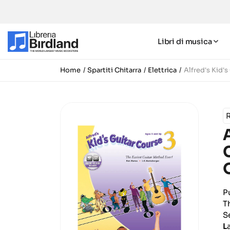
Libri di musica
Home
Spartiti Chitarra
Elettrica
Alfred's Kid'
R
P
T
S
L