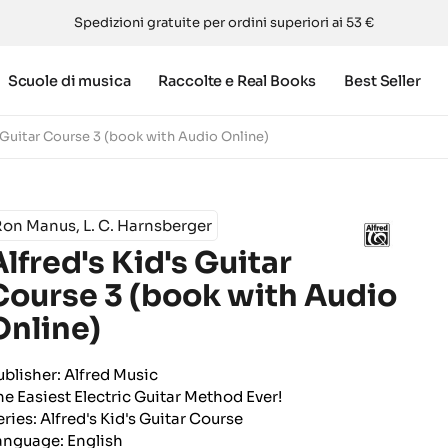
Spedizioni gratuite per ordini superiori ai 53 €
Scuole di musica
Raccolte e Real Books
Best Seller
s Guitar Course 3 (book with Audio Online)
on Manus, L. C. Harnsberger
Alfred's Kid's Guitar
Course 3 (book with Audio
Online)
ublisher: Alfred Music
he Easiest Electric Guitar Method Ever!
eries: Alfred's Kid's Guitar Course
anguage: English