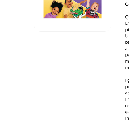
C
Q
D
p
U
b
a
p
m
m
I
p
a
I
c
e
I