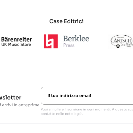
Case Editrici
ewsletter
i arrivi in anteprima.
Puoi annullare l'iscrizione in ogni momenti. A questo sco
contatto nelle note legali.