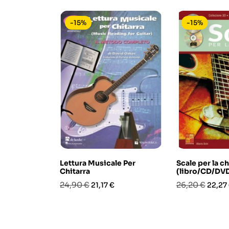
-15%
-15%
Lettura Musicale Per
Scale per la ch
Chitarra
(libro/CD/DV
Prezzo
Prezzo
Prezzo
Prezz
24,90 €
26,20 €
21,17 €
22,27
base
base