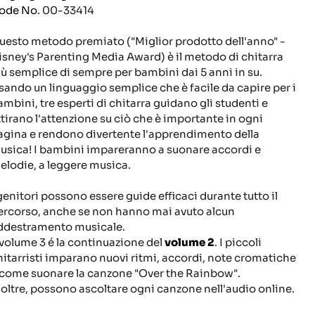
ode No.
00-33414
uesto metodo premiato ("Miglior prodotto dell'anno" -
isney's Parenting Media Award) è il metodo di chitarra
iù semplice di sempre per bambini dai 5 anni in su.
sando un linguaggio semplice che è facile da capire per i
ambini, tre esperti di chitarra guidano gli studenti e
ttirano l'attenzione su ciò che è importante in ogni
agina e
rendono divertente l'apprendimento della
usica!
I bambini impareranno a suonare accordi e
elodie, a leggere musica.
 genitori possono essere guide efficaci durante tutto il
ercorso, anche se non hanno mai avuto alcun
ddestramento musicale.
l volume 3 é la continuazione del
volume 2
.
I piccoli
hitarristi imparano
nuovi ritmi, accordi, note cromatiche
 come suonare la canzone "Over the Rainbow".
noltre, possono ascoltare ogni canzone nell'audio online.