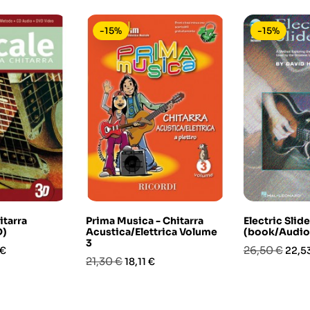
-15%
-15%
itarra
Prima Musica - Chitarra
Electric Slid
D)
Acustica/Elettrica Volume
(book/Audio
3
o
Prezzo
Prez
26,50 €
 €
22,5
Prezzo
Prezzo
21,30 €
18,11 €
base
base