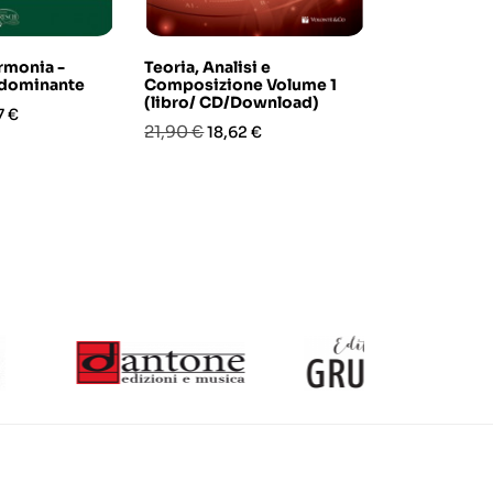
rmonia -
Teoria, Analisi e
Filippo Rina
 dominante
Composizione Volume 1
Training ess
(libro/ CD/Download)
zo
Prezzo
Pre
14,00 €
7 €
11,9
Prezzo
Prezzo
21,90 €
18,62 €
base
base