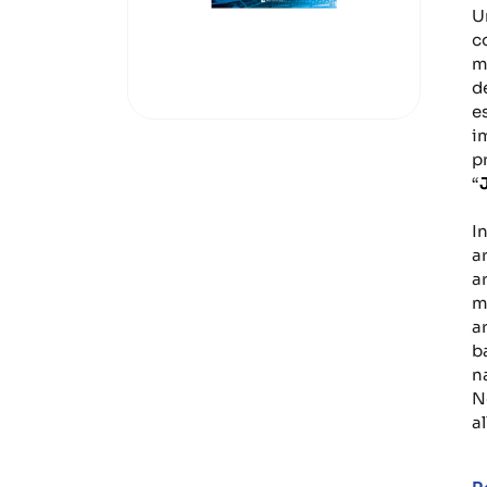
U
c
m
d
e
i
p
“
I
a
a
m
a
b
na
N
a