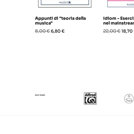
Appunti di "teoria della
Idiom - Eserci
musica"
nel mainstrea
Prezzo
Prezzo
Prezzo
Prezz
8,00 €
22,00 €
6,80 €
18,70
base
base