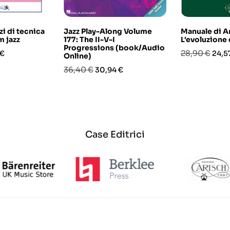
zi di tecnica
Jazz Play-Along Volume
Manuale di A
m jazz
177: The II-V-I
L'evoluzione
Progressions (book/Audio
o
Prezzo
Prez
28,90 €
 €
24,5
Online)
base
Prezzo
Prezzo
36,40 €
30,94 €
base
Case Editrici