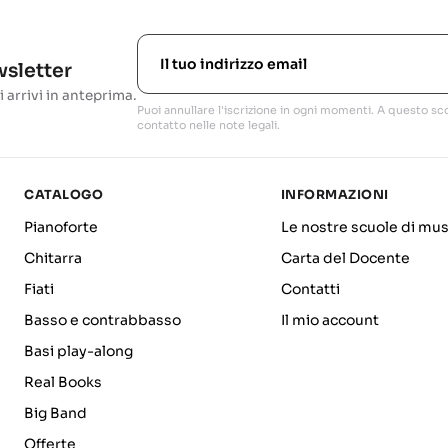
ewsletter
i arrivi in anteprima.
Puoi annullare l'iscrizione in ogni momenti. A questo sco
contatto nelle note legali.
CATALOGO
INFORMAZIONI
Pianoforte
Le nostre scuole di mus
Chitarra
Carta del Docente
Fiati
Contatti
Basso e contrabbasso
Il mio account
Basi play-along
Real Books
Big Band
Offerte