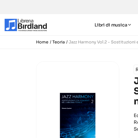
Libri di musica
Home
Teoria
Jazz Harmony Vol.2 - Sostituzioni
E
R
S