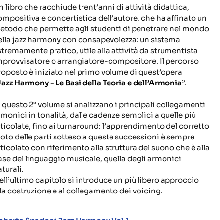
n libro che racchiude trent’anni di attività didattica,
ompositiva e concertistica dell’autore, che ha affinato un
etodo che permette agli studenti di penetrare nel mondo
ella jazz harmony con consapevolezza: un sistema
stremamente pratico, utile alla attività da strumentista
mprovvisatore o arrangiatore-compositore. Il percorso
roposto è iniziato nel primo volume di quest’opera
Jazz Harmony - Le Basi della Teoria e dell’Armonia
”.
n questo 2° volume si analizzano i principali collegamenti
rmonici in tonalità, dalle cadenze semplici a quelle più
rticolate, fino ai turnaround: l’apprendimento del corretto
oto delle parti sotteso a queste successioni è sempre
rticolato con riferimento alla struttura del suono che è alla
ase del linguaggio musicale, quella degli armonici
turali.
ell’ultimo capitolo si introduce un più libero approccio
lla costruzione e al collegamento dei voicing.