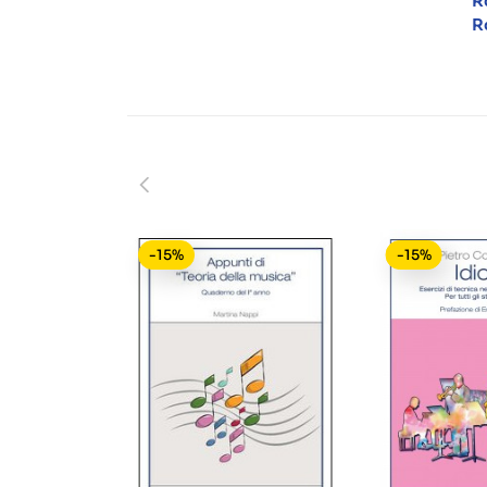
R
R
-15%
-15%