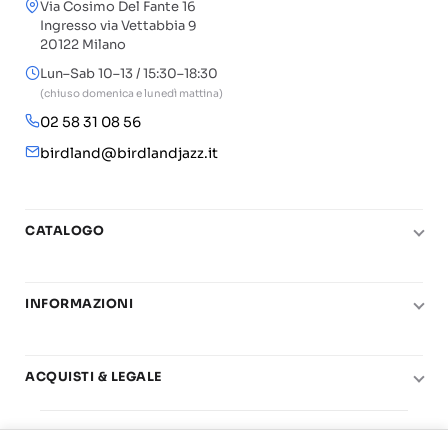
Via Cosimo Del Fante 16
Ingresso via Vettabbia 9
20122 Milano
Lun–Sab 10–13 / 15:30–18:30
(chiuso domenica e lunedì mattina)
02 58 31 08 56
birdland@birdlandjazz.it
CATALOGO
Pianoforte
Chitarra
INFORMAZIONI
Fiati
Le nostre scuole di musica
Basso e contrabbasso
Carta del Docente
ACQUISTI & LEGALE
Basi play-along
Contatti
Diritto di recesso
© 2025 Vendita Metodi e Spartiti Musicali Libreria
Real Books
Il mio account
Condizioni di utilizzo