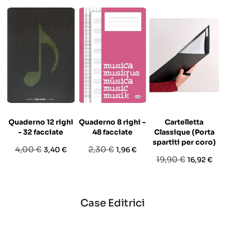
Quaderno 12 righi
Quaderno 8 righi -
Cartelletta
- 32 facciate
48 facciate
Classique (Porta
spartiti per coro)
Prezzo
Prezzo
Prezzo
Prezzo
4,00 €
2,30 €
3,40 €
1,96 €
Prezzo
Prezzo
19,90 €
16,92 €
base
base
base
Case Editrici