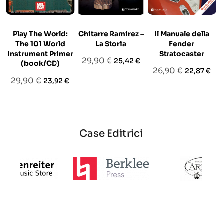
Play The World:
Chitarre Ramirez –
Il Manuale della
The 101 World
La Storia
Fender
Instrument Primer
Stratocaster
Prezzo
Prezzo
29,90 €
25,42 €
(book/CD)
Prezzo
Prezzo
26,90 €
22,87 €
base
Prezzo
Prezzo
29,90 €
23,92 €
base
base
Case Editrici