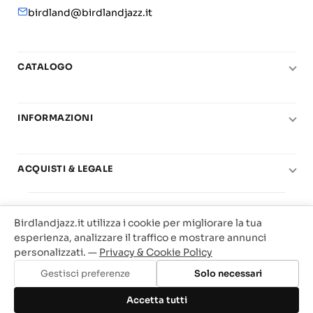
birdland@birdlandjazz.it
CATALOGO
Pianoforte
Chitarra
INFORMAZIONI
Fiati
Le nostre scuole di musica
Basso e contrabbasso
Carta del Docente
ACQUISTI & LEGALE
Basi play-along
Contatti
Diritto di recesso
© 2025 Vendita Metodi e Spartiti Musicali Libreria
Real Books
Il mio account
Condizioni di utilizzo
Birdlandjazz.it utilizza i cookie per migliorare la tua
Birdland Milano. P.Iva 12093700156
Big Band
esperienza, analizzare il traffico e mostrare annunci
Privacy & Cookie
Web Agency Milano
personalizzati. —
Privacy & Cookie Policy
Offerte
Traccia il tuo ordine
Gestisci preferenze
Solo necessari
Aggiungi al carrello
Accetta tutti