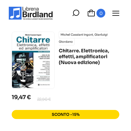
0
Michel Cassiani Ingoni, Gianluigi
Giordano
Chitarre. Elettronica,
effetti, amplificatori
(Nuova edizione)
19,47 €
22,90 €
SCONTO -15%