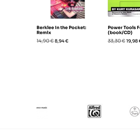
Berklee In the Pocket:
Power Tools F
Remix
(book/CD)
Prezzo
Prezzo
Prezzo
Prezz
14,90 €
33,30 €
8,94 €
19,98 
base
base