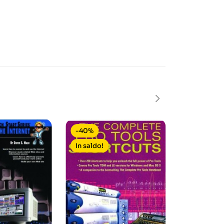
-40%
-30%
In saldo!