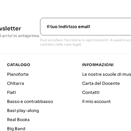
ewsletter
i arrivi in anteprima.
Puoi annullare l'iscrizione in ogni momenti. A questo sco
contatto nelle note legali.
CATALOGO
INFORMAZIONI
Pianoforte
Le nostre scuole di mus
Chitarra
Carta del Docente
Fiati
Contatti
Basso e contrabbasso
Il mio account
Basi play-along
Real Books
Big Band