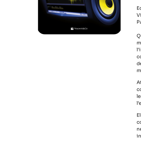
E
V
P
Q
m
l
c
de
m
A
c
l
l
E
c
n
i