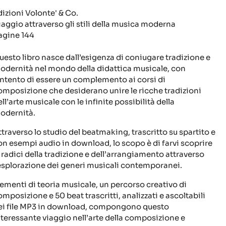
dizioni Volonte' & Co.
iaggio attraverso gli stili della musica moderna
agine 144
uesto libro nasce dall’esigenza di coniugare tradizione e
odernità nel mondo della didattica musicale, con
’intento di essere un complemento ai corsi di
omposizione che desiderano unire le ricche tradizioni
ll’arte musicale con le infinite possibilità della
odernità.
ttraverso lo studio del beatmaking, trascritto su spartito e
on esempi audio in download, lo scopo è di farvi scoprire
e radici della tradizione e dell’arrangiamento attraverso
’esplorazione dei generi musicali contemporanei.
lementi di teoria musicale, un percorso creativo di
omposizione e 50 beat trascritti, analizzati e ascoltabili
ei file MP3 in download, compongono questo
nteressante viaggio nell’arte della composizione e