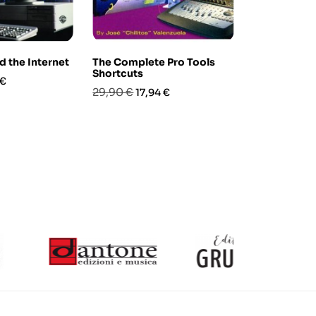
d the Internet
The Complete Pro Tools
Informatiqu
Shortcuts
les systemes
zo
 €
Prezzo
Prezzo
Prezzo
Pre
29,90 €
30,00 €
17,94 €
21,
base
base