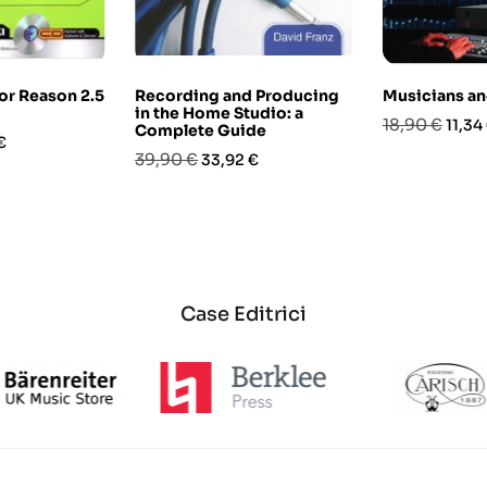
or Reason 2.5
Recording and Producing
Musicians an
in the Home Studio: a
Prezzo
Prez
18,90 €
11,34
Complete Guide
o
€
base
Prezzo
Prezzo
39,90 €
33,92 €
base
Case Editrici