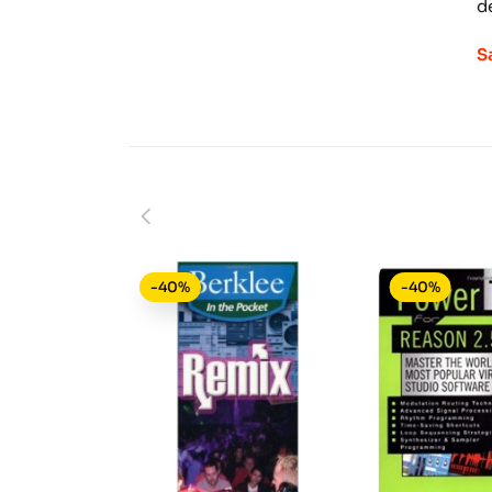
d
S
-40%
-40%