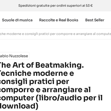
Spedizioni gratuite per ordini superiori ai 53 €
Scuole di musica
Raccolte e Real Books
Best Seller
che moderne e consigli pratici per comporre e arrangiare al computer
Fabio Nuzzolese
The Art of Beatmaking.
Tecniche moderne e
consigli pratici per
comporre e arrangiare al
computer (libro/audio per il
download)