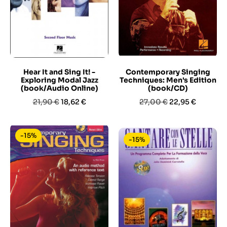
Hear It and Sing It! -
Contemporary Singing
Exploring Modal Jazz
Techniques: Men's Edition
(book/Audio Online)
(book/CD)
Prezzo
Prezzo
Prezzo
Prezzo
21,90 €
18,62 €
27,00 €
22,95 €
base
base
-15%
-15%