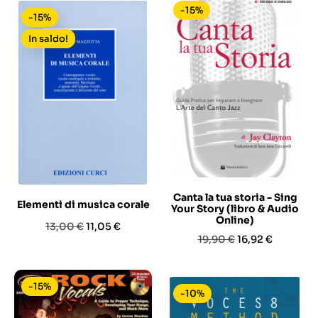
-15%
-15%
In saldo!
Canta la tua storia - Sing
Elementi di musica corale
Your Story (libro & Audio
Online)
Prezzo
Prezzo
13,00 €
11,05 €
Prezzo
Prezzo
19,90 €
16,92 €
base
base
-15%
-10%