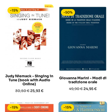
-15%
-50%
Judy Niemack - Singing in
Giovanna Marini - Modi di
Tune (book with Audio
tradizione orale
Online)
Prezzo
Prezzo
49,90 €
24,95 €
Prezzo
Prezzo
30,50 €
25,93 €
base
base
-15%
-15%