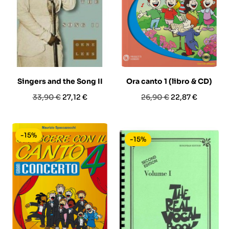
Singers and the Song II
Ora canto 1 (libro & CD)
Prezzo
Prezzo
Prezzo
Prezzo
33,90 €
27,12 €
26,90 €
22,87 €
base
base
-15%
-15%