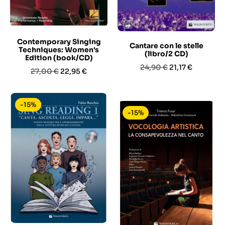
Contemporary Singing
Cantare con le stelle
Techniques: Women's
(libro/2 CD)
Edition (book/CD)
Prezzo
Prezzo
24,90 €
21,17 €
Prezzo
Prezzo
27,00 €
22,95 €
base
base
-15%
-15%