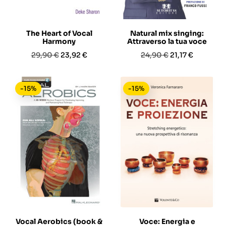
The Heart of Vocal
Natural mix singing:
Harmony
Attraverso la tua voce
Prezzo
Prezzo
Prezzo
Prezzo
29,90 €
23,92 €
24,90 €
21,17 €
base
base
-15%
-15%
Vocal Aerobics (book &
Voce: Energia e