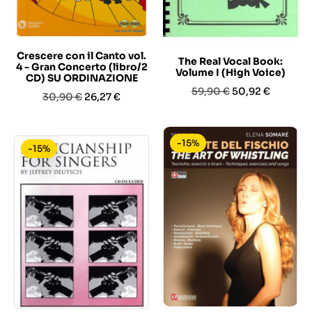
Crescere con il Canto vol.
The Real Vocal Book:
4 - Gran Concerto (libro/2
Volume I (High Voice)
CD) SU ORDINAZIONE
Prezzo
Prezzo
59,90 €
50,92 €
Prezzo
Prezzo
30,90 €
26,27 €
base
base
-15%
-15%