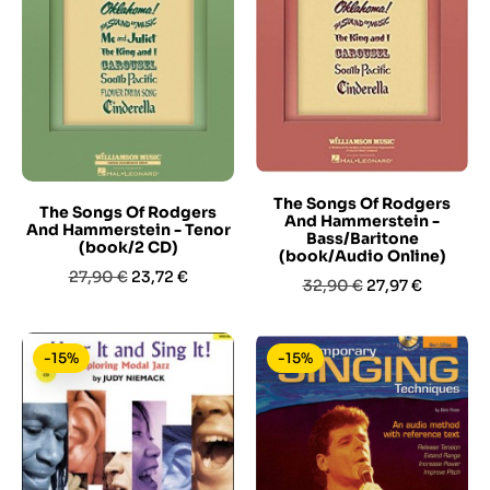
The Songs Of Rodgers
The Songs Of Rodgers
And Hammerstein -
And Hammerstein - Tenor
Bass/Baritone
(book/2 CD)
(book/Audio Online)
Prezzo
Prezzo
27,90 €
23,72 €
Prezzo
Prezzo
32,90 €
27,97 €
base
base
-15%
-15%