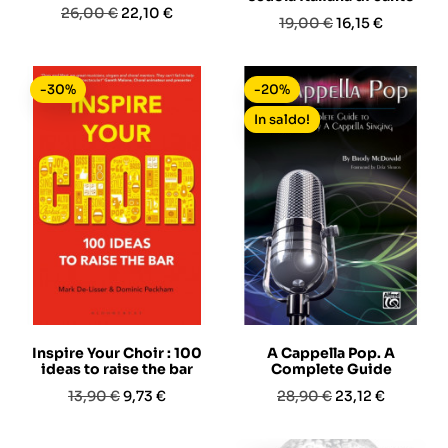
Prezzo
Prezzo
26,00 €
22,10 €
Prezzo
Prezzo
19,00 €
16,15 €
base
base
-30%
-20%
In saldo!
Inspire Your Choir : 100
A Cappella Pop. A
ideas to raise the bar
Complete Guide
Prezzo
Prezzo
Prezzo
Prezzo
13,90 €
9,73 €
28,90 €
23,12 €
base
base