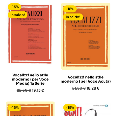
-15%
-15%
In saldo!
In saldo!
Vocalizzi nello stile
Vocalizzi nello stile
moderno (per Voce
moderno (per Voce Acuta)
Media) 1a Serie
Prezzo
Prezzo
21,50 €
18,28 €
Prezzo
Prezzo
22,50 €
19,13 €
base
base
-15%
-15%