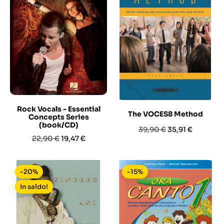
Rock Vocals - Essential
The VOCES8 Method
Concepts Series
(book/CD)
Prezzo
Prezzo
39,90 €
35,91 €
Prezzo
Prezzo
22,90 €
19,47 €
base
base
-20%
-15%
In saldo!