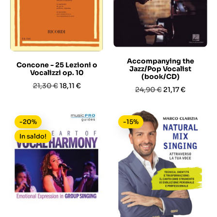
Accompanying the
Concone - 25 Lezioni o
Jazz/Pop Vocalist
Vocalizzi op. 10
(book/CD)
Prezzo
Prezzo
21,30 €
18,11 €
Prezzo
Prezzo
24,90 €
21,17 €
base
base
-20%
-15%
In saldo!