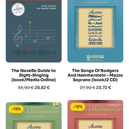
The Novello Guide to
The Songs Of Rodgers
Sight-Singing
And Hammerstein - Mezzo
(book/Media Online)
Soprano (book/2 CD)
Prezzo
Prezzo
Prezzo
Prezzo
33,90 €
28,82 €
27,90 €
23,72 €
base
base
-15%
-15%