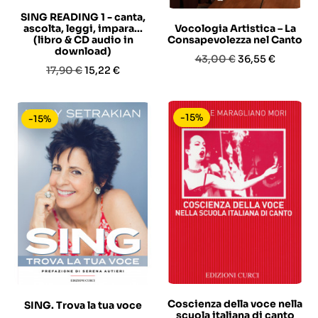
SING READING 1 - canta,
ascolta, leggi, impara...
Vocologia Artistica – La
(libro & CD audio in
Consapevolezza nel Canto
download)
Prezzo
Prezzo
43,00 €
36,55 €
Prezzo
Prezzo
17,90 €
15,22 €
base
base
-15%
-15%
Coscienza della voce nella
SING. Trova la tua voce
scuola italiana di canto