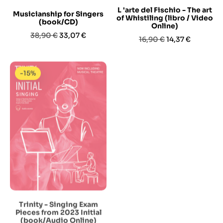
L 'arte del Fischio - The art
Musicianship for Singers
of Whistiling (libro / Video
(book/CD)
Online)
Prezzo
Prezzo
38,90 €
33,07 €
Prezzo
Prezzo
16,90 €
14,37 €
base
base
-15%
-15%
Trinity - Singing Exam
Vocal Production &
Pieces from 2023 Initial
Recording (book with
(book/Audio Online)
Online Audio)