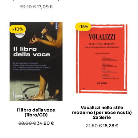
Prezzo
Prezzo
Prezzo
Prezzo
20,10 €
17,09 €
30,00 €
25,50 €
base
base
-15%
-10%
Vocalizzi nello stile
Il libro della voce
moderno (per Voce Acuta)
(libro/CD)
2a Serie
Prezzo
Prezzo
38,00 €
34,20 €
Prezzo
Prezzo
21,50 €
18,28 €
base
base