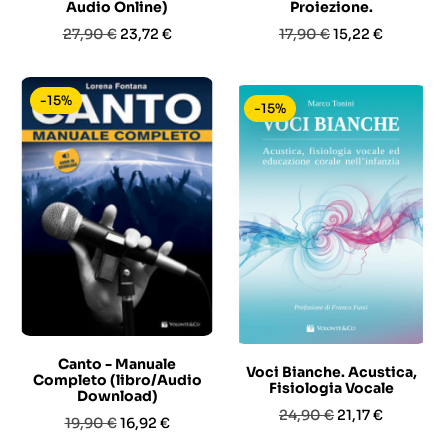
Audio Online)
Proiezione.
Prezzo
Prezzo
Prezzo
Prezzo
27,90 €
23,72 €
17,90 €
15,22 €
base
base
-15%
-15%
Canto - Manuale
Voci Bianche. Acustica,
Completo (libro/Audio
Fisiologia Vocale
Download)
Prezzo
Prezzo
24,90 €
21,17 €
Prezzo
Prezzo
19,90 €
16,92 €
base
base