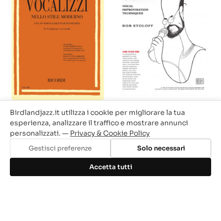
Birdlandjazz.it utilizza i cookie per migliorare la tua
Vocalizzi nello stile
Scat! Vocal Improvisation
moderno (per Voce
Techniques (book/Audio
esperienza, analizzare il traffico e mostrare annunci
Media)
Online)
personalizzati. —
Privacy & Cookie Policy
Prezzo
Prezzo
Prezzo
Prezzo
21,50 €
18,28 €
35,90 €
30,52 €
Gestisci preferenze
Solo necessari
base
base
Accetta tutti
-15%
-15%