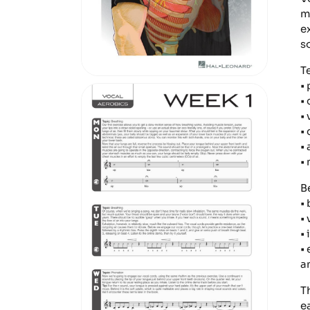
m
e
s
T
•
•
•
•
•
•
B
•
• 
•
• 
a
T
e