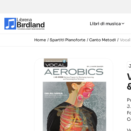
Libri di musica
Home
Spartiti Pianoforte
Canto Metodi
Vocal
J
P
J
Fo
C
V