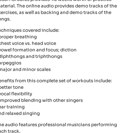
aterial. The online audio provides demo tracks of the
xercises, as well as backing and demo tracks of the
ongs.
echniques covered include:
 proper breathing
 chest voice vs. head voice
 vowel formation and focus; diction
 diphthongs and triphthongs
 arpeggios
 major and minor scales
enefits from this complete set of workouts include:
 better tone
vocal flexibility
 improved blending with other singers
ear training
nd relaxed singing
he audio features professional musicians performing
ach track.