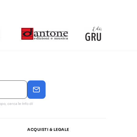
po, cerca le info di
ACQUISTI & LEGALE