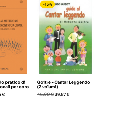
-15%
-15%
o pratico di
Goitre - Cantar Leggendo
TCL Sight R
ionali per coro
(2 volumi)
Grades 3-5
zo
Prezzo
Prezzo
Prezzo
Pre
46,90 €
22,30 €
5 €
39,87 €
18,9
base
base