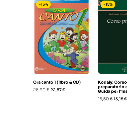
-15%
-15%
Ora canto 1 (libro & CD)
Kodaly: Corso
preparatorio 
Prezzo
Prezzo
26,90 €
22,87 €
Guida per l'i
base
Prezzo
Prezz
15,50 €
13,18 €
base