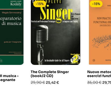
-15%
-15%
The Complete Singer
Nuovo metod
di musica -
(book/2 CD)
esercizi funz
nsegnante
Prezzo
Prezzo
Prezzo
Prez
29,90 €
35,00 €
25,42 €
29,7
o
base
base