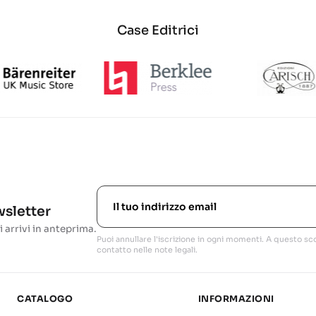
Case Editrici
ewsletter
i arrivi in anteprima.
Puoi annullare l'iscrizione in ogni momenti. A questo sco
contatto nelle note legali.
CATALOGO
INFORMAZIONI