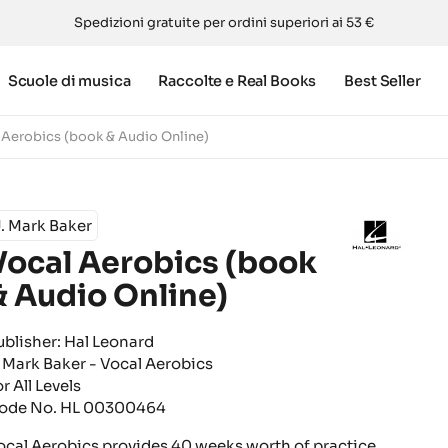
Spedizioni gratuite per ordini superiori ai 53 €
Scuole di musica
Raccolte e Real Books
Best Seller
 Aerobics (book & Audio Online)
. Mark Baker
Vocal Aerobics (book
& Audio Online)
ublisher: Hal Leonard
. Mark Baker - Vocal Aerobics
r All Levels
ode No. HL 00300464
ocal Aerobics provides 40 weeks worth of practice