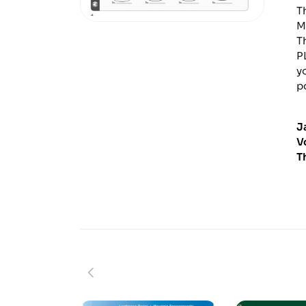
T
M
T
P
y
p
J
V
T