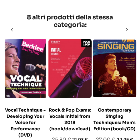
8 altri prodotti della stessa
categoria:
Vocal Technique -
Rock & Pop Exams:
Contemporary
Developing Your
Vocals Initial from
Singing
Voice for
2018
Techniques: Men's
Performance
(book/download)
Edition (book/CD)
(DVD)
Prezzo
Prezzo
Prezzo
Prezzo
25,80 €
27,00 €
21,93 €
22,95 €