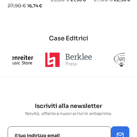
Prezzo
Prezzo
27,90 €
16,74 €
base
base
base
Case Editrici
Iscriviti alla newsletter
Novità, offerte e nuovi arrivi in anteprima.