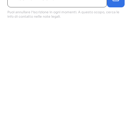
Puoi annullare l'iscrizione in ogni momenti. A questo scopo, cerca le
info di contatto nelle note legali.