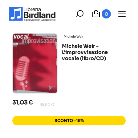
0
Michele Weir
Michele Weir -
L'improvvisazione
vocale (libro/CD)
31,03 €
36,50 €
SCONTO -15%