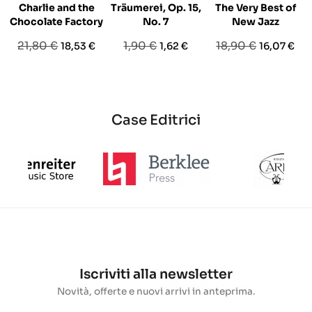
Charlie and the
Träumerei, Op. 15,
The Very Best of
Chocolate Factory
No. 7
New Jazz
Prezzo
Prezzo
Prezzo
Prezzo
Prezzo
Prezzo
21,80 €
1,90 €
18,90 €
18,53 €
1,62 €
16,07 €
base
base
base
Case Editrici
Iscriviti alla newsletter
Novità, offerte e nuovi arrivi in anteprima.