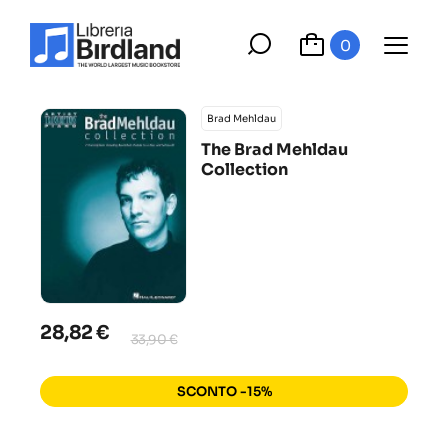
0
Brad Mehldau
The Brad Mehldau
Collection
28,82 €
33,90 €
SCONTO -15%