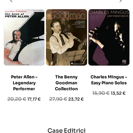
Peter Allen -
The Benny
Charles Mingus -
Legendary
Goodman
Easy Piano Solos
Performer
Collection
Prezzo
Prezzo
15,90 €
13,52 €
Prezzo
Prezzo
Prezzo
Prezzo
20,20 €
27,90 €
17,17 €
23,72 €
base
base
base
Case Editrici