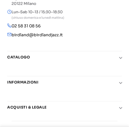
20122 Milano
Lun–Sab 10–13 / 15:30–18:30
(chiuso domenica e lunedì mattina)
02 58 31 08 56
birdland@birdlandjazz.it
CATALOGO
Pianoforte
Chitarra
INFORMAZIONI
Fiati
Le nostre scuole di musica
Basso e contrabbasso
Carta del Docente
Basi play-along
ACQUISTI & LEGALE
Contatti
Real Books
Diritto di recesso
Il mio account
Big Band
© 2025 Vendita Metodi e Spartiti Musicali Libreria