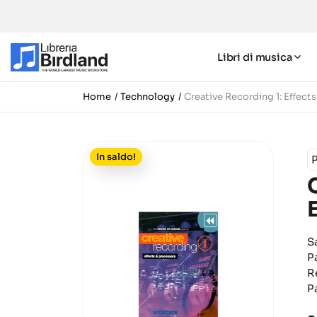
Libri di musica
Home
Technology
Creative Recording 1: Effect
In saldo!
S
P
R
P