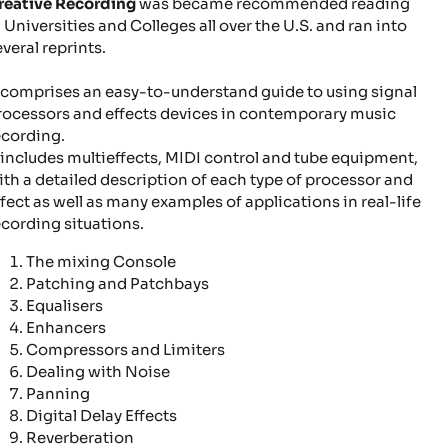
reative Recording
was became recommended reading
n Universities and Colleges all over the U.S. and ran into
everal reprints.
t comprises an easy-to-understand guide to using signal
rocessors and effects devices in contemporary music
ecording.
t includes multieffects, MIDI control and tube equipment,
ith a detailed description of each type of processor and
ffect as well as many examples of applications in real-life
ecording situations.
The mixing Console
Patching and Patchbays
Equalisers
Enhancers
Compressors and Limiters
Dealing with Noise
Panning
Digital Delay Effects
Reverberation