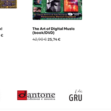
k!
The Art of Digital Music
Getting Sig
(book/DVD)
Guide to th
zo
 €
Industry
Prezzo
Prezzo
42,90 €
25,74 €
Prezzo
Pre
35,00 €
17,
base
base