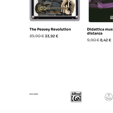
The Peavey Revolution
Didattica mus
distanza
Prezzo
Prezzo
39,90 €
33,92 €
Prezzo
Prezzo
9,90 €
8,42 €
base
base