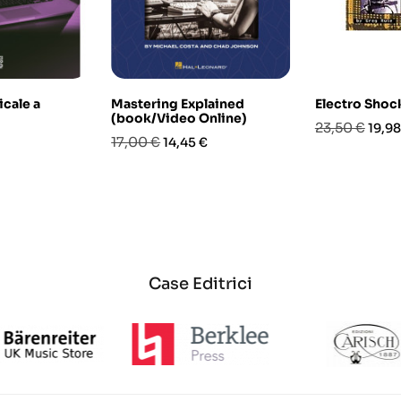
icale a
Mastering Explained
Electro Shoc
(book/Video Online)
Prezzo
Prez
23,50 €
19,98
Prezzo
Prezzo
17,00 €
14,45 €
base
base
Case Editrici