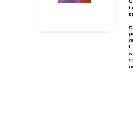
C
i
s
I
p
r
I
w
e
r