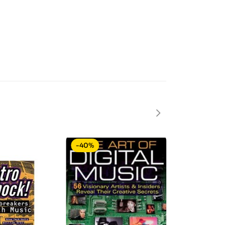
-40%
-50%