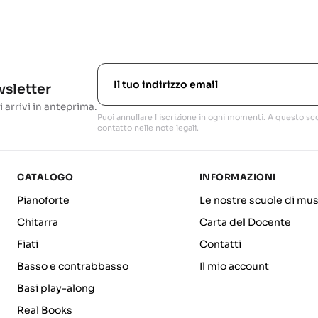
ewsletter
i arrivi in anteprima.
Puoi annullare l'iscrizione in ogni momenti. A questo sco
contatto nelle note legali.
CATALOGO
INFORMAZIONI
Pianoforte
Le nostre scuole di mus
Chitarra
Carta del Docente
Fiati
Contatti
Basso e contrabbasso
Il mio account
Basi play-along
Real Books