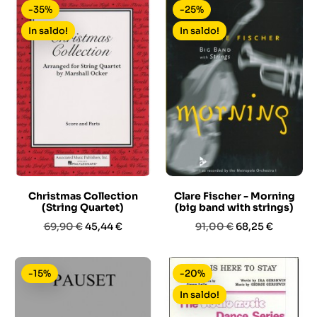
-35%
-25%
In saldo!
In saldo!
Christmas Collection
Clare Fischer - Morning
(String Quartet)
(big band with strings)
Prezzo
Prezzo
Prezzo
Prezzo
69,90 €
45,44 €
91,00 €
68,25 €
base
base
-15%
-20%
In saldo!