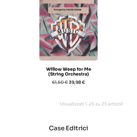
Willow Weep for Me
(String Orchestra)
Prezzo
Prezzo
61,50 €
39,98 €
base
Visualizzati 1-25 su 25 articoli
Case Editrici