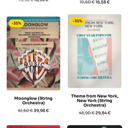
Prezzo
Prezzo
19,50 €
16,58 €
base
base
-35%
-35%
Theme from New York,
Moonglow (String
New York (String
Orchestra)
Orchestra)
Prezzo
Prezzo
61,50 €
39,98 €
Prezzo
Prezzo
45,90 €
29,84 €
base
base