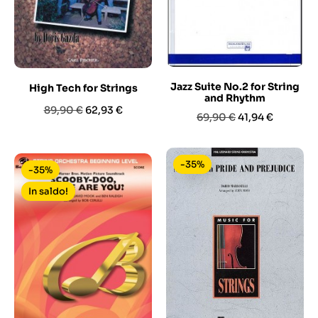
Jazz Suite No.2 for String
High Tech for Strings
and Rhythm
Prezzo
Prezzo
89,90 €
62,93 €
Prezzo
Prezzo
69,90 €
41,94 €
base
base
-35%
-35%
In saldo!