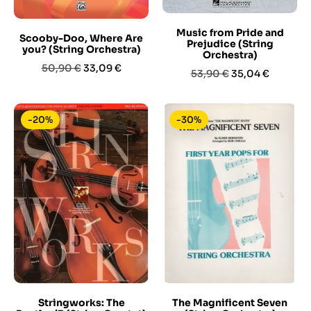
Music from Pride and
Scooby-Doo, Where Are
Prejudice (String
you? (String Orchestra)
Orchestra)
Prezzo
Prezzo
50,90 €
33,09 €
Prezzo
Prezzo
53,90 €
35,04 €
base
base
-20%
-30%
Stringworks: The
The Magnificent Seven