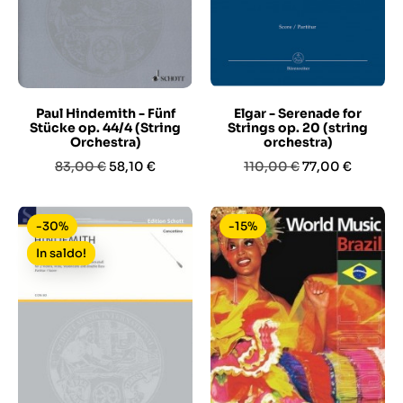
Paul Hindemith - Fünf
Elgar - Serenade for
Stücke op. 44/4 (String
Strings op. 20 (string
Orchestra)
orchestra)
Prezzo
Prezzo
Prezzo
Prezzo
83,00 €
58,10 €
110,00 €
77,00 €
base
base
-30%
-15%
In saldo!