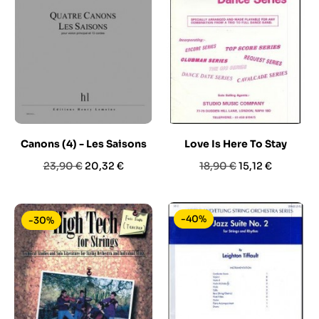
Canons (4) - Les Saisons
Love Is Here To Stay
Prezzo
Prezzo
Prezzo
Prezzo
23,90 €
20,32 €
18,90 €
15,12 €
base
base
-40%
-30%