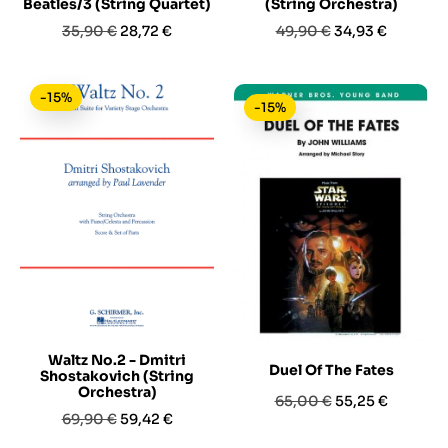
Beatles/3 (String Quartet)
(String Orchestra)
Prezzo
Prezzo
Prezzo
Prezzo
35,90 €
28,72 €
49,90 €
34,93 €
base
base
-15%
-15%
Waltz No.2 - Dmitri
Duel Of The Fates
Shostakovich (String
Orchestra)
Prezzo
Prezzo
65,00 €
55,25 €
Prezzo
Prezzo
69,90 €
59,42 €
base
base