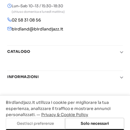
Lun–Sab 10–13 / 15:30–18:30
(chiuso domenica e lunedì mattina)
02 58 31 08 56
birdland@birdlandjazz.it
CATALOGO
Pianoforte
Chitarra
INFORMAZIONI
Fiati
Le nostre scuole di musica
Basso e contrabbasso
Carta del Docente
Basi play-along
Birdlandjazz.it utilizza i cookie per migliorare la tua
ACQUISTI & LEGALE
Contatti
esperienza, analizzare il traffico e mostrare annunci
Real Books
personalizzati. —
Privacy & Cookie Policy
Diritto di recesso
Il mio account
Big Band
© 2025 Vendita Metodi e Spartiti Musicali Libreria
Gestisci preferenze
Solo necessari
Condizioni di utilizzo
Offerte