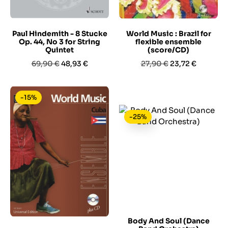
Paul Hindemith - 8 Stucke
World Music : Brazil for
Op. 44, No 3 for String
flexible ensemble
Quintet
(score/CD)
Prezzo
Prezzo
Prezzo
Prezzo
69,90 €
48,93 €
27,90 €
23,72 €
base
base
-15%
-25%
Body And Soul (Dance