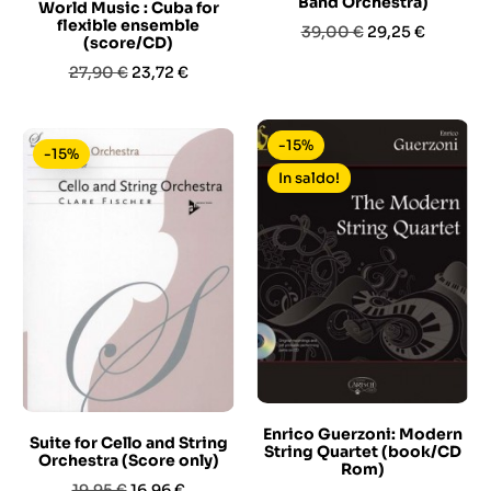
Band Orchestra)
World Music : Cuba for
flexible ensemble
Prezzo
Prezzo
39,00 €
29,25 €
(score/CD)
base
Prezzo
Prezzo
27,90 €
23,72 €
base
-15%
-15%
In saldo!
Enrico Guerzoni: Modern
Suite for Cello and String
String Quartet (book/CD
Orchestra (Score only)
Rom)
Prezzo
Prezzo
19,95 €
16,96 €