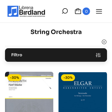
0
String Orchestra
Filtro
-30%
-30%