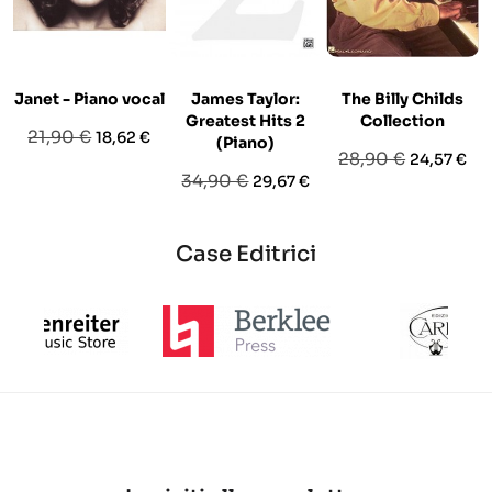
Janet - Piano vocal
James Taylor:
The Billy Childs
Greatest Hits 2
Collection
Prezzo
Prezzo
21,90 €
18,62 €
(Piano)
Prezzo
Prezzo
28,90 €
24,57 €
base
Prezzo
Prezzo
34,90 €
29,67 €
base
base
Case Editrici