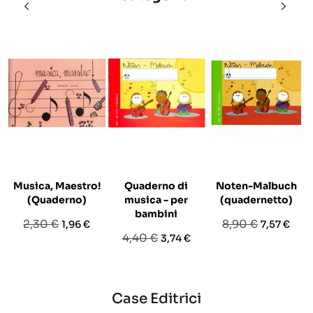
Musica, Maestro!
Quaderno di
Noten-Malbuch
(Quaderno)
musica - per
(quadernetto)
bambini
Prezzo
Prezzo
Prezzo
Prezzo
2,30 €
8,90 €
1,96 €
7,57 €
Prezzo
Prezzo
4,40 €
3,74 €
base
base
base
Case Editrici