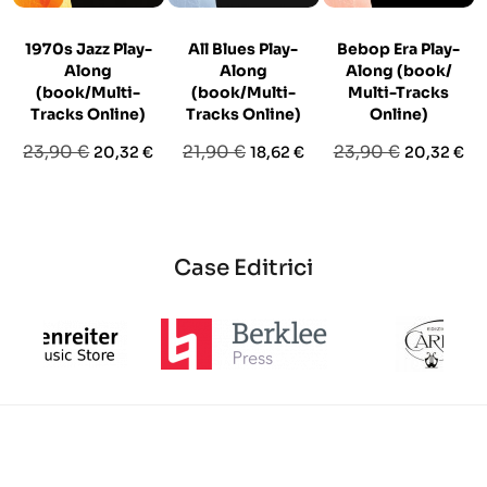
1970s Jazz Play-
All Blues Play-
Bebop Era Play-
Along
Along
Along (book/
(book/Multi-
(book/Multi-
Multi-Tracks
Tracks Online)
Tracks Online)
Online)
Prezzo
Prezzo
Prezzo
Prezzo
Prezzo
Prezzo
23,90 €
21,90 €
23,90 €
20,32 €
18,62 €
20,32 €
base
base
base
Case Editrici