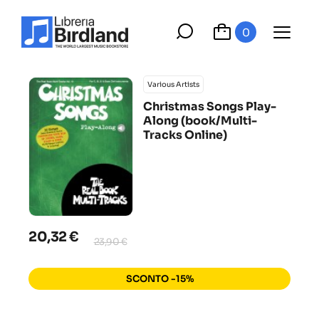
0
Various Artists
Christmas Songs Play-
Along (book/Multi-
Tracks Online)
20,32 €
23,90 €
SCONTO -15%