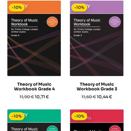
-10%
-10%
Theory of Music
Theory of Music
Workbook Grade 4
Workbook Grade 3
Prezzo
Prezzo
Prezzo
Prezzo
11,90 €
10,71 €
11,60 €
10,44 €
base
base
-10%
-10%