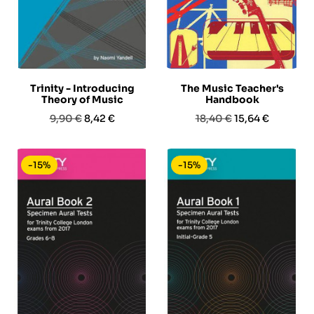
Trinity - Introducing
The Music Teacher's
Theory of Music
Handbook
Prezzo
Prezzo
Prezzo
Prezzo
9,90 €
8,42 €
18,40 €
15,64 €
base
base
-15%
-15%