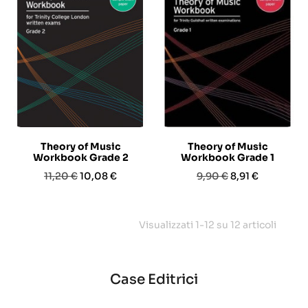
Theory of Music
Theory of Music
Workbook Grade 2
Workbook Grade 1
Prezzo
Prezzo
Prezzo
Prezzo
11,20 €
10,08 €
9,90 €
8,91 €
base
base
Visualizzati 1-12 su 12 articoli
Case Editrici