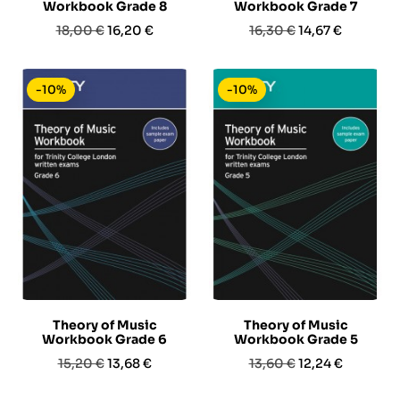
Workbook Grade 8
Workbook Grade 7
Prezzo
Prezzo
Prezzo
Prezzo
18,00 €
16,20 €
16,30 €
14,67 €
base
base
-10%
-10%
Theory of Music
Theory of Music
Workbook Grade 6
Workbook Grade 5
Prezzo
Prezzo
Prezzo
Prezzo
15,20 €
13,68 €
13,60 €
12,24 €
base
base