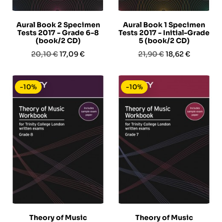
Aural Book 2 Specimen
Aural Book 1 Specimen
Tests 2017 - Grade 6-8
Tests 2017 - Initial-Grade
(book/2 CD)
5 (book/2 CD)
Prezzo
Prezzo
Prezzo
Prezzo
20,10 €
17,09 €
21,90 €
18,62 €
base
base
-10%
-10%
Theory of Music
Theory of Music