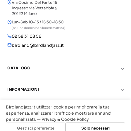
Via Cosimo Del Fante 16
Ingresso via Vettabbia 9
20122 Milano
Lun–Sab 10–13 / 15:30–18:30
(chiuso domenica e lunedì mattina)
02 58 31 08 56
birdland@birdlandjazz.it
CATALOGO
Pianoforte
Chitarra
INFORMAZIONI
Fiati
Le nostre scuole di musica
Birdlandjazz.it utilizza i cookie per migliorare la tua
Basso e contrabbasso
Carta del Docente
ACQUISTI & LEGALE
esperienza, analizzare il traffico e mostrare annunci
Basi play-along
personalizzati. —
Contatti
Privacy & Cookie Policy
Diritto di recesso
© 2025 Vendita Metodi e Spartiti Musicali Libreria
Gestisci preferenze
Solo necessari
Real Books
Il mio account
Condizioni di utilizzo