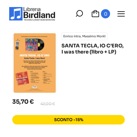
0
Enrico Intra, Massimo Monti
SANTA TECLA, IO C’ERO,
I was there (libro + LP)
35,70 €
42,00 €
SCONTO -15%