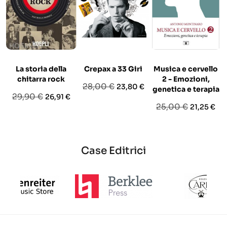
La storia della
Crepax a 33 Giri
Musica e cervello
chitarra rock
2 - Emozioni,
Prezzo
Prezzo
28,00 €
23,80 €
genetica e terapia
Prezzo
Prezzo
29,90 €
26,91 €
base
Prezzo
Prezzo
25,00 €
21,25 €
base
base
Case Editrici