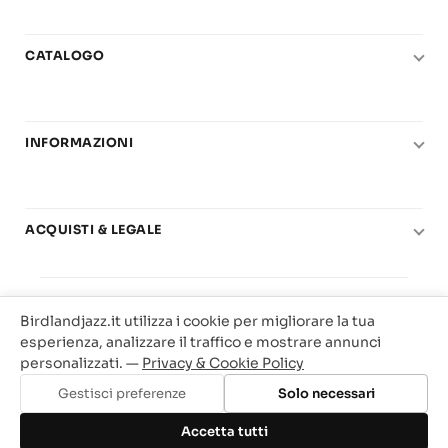
CATALOGO
Pianoforte
Chitarra
INFORMAZIONI
Fiati
Le nostre scuole di musica
Basso e contrabbasso
Carta del Docente
Basi play-along
ACQUISTI & LEGALE
Contatti
Real Books
Diritto di recesso
Il mio account
Big Band
© 2025 Vendita Metodi e Spartiti Musicali Libreria
Condizioni di utilizzo
Offerte
Birdlandjazz.it utilizza i cookie per migliorare la tua
Birdland Milano. P.Iva 12093700156
Privacy & Cookie
esperienza, analizzare il traffico e mostrare annunci
Web Agency Milano
personalizzati. —
Privacy & Cookie Policy
Traccia il tuo ordine
Gestisci preferenze
Solo necessari
Aggiungi al carrello
Accetta tutti