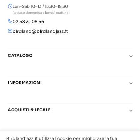
Lun–Sab 10–13 / 15:30–18:30
(chiuso domenica e lunedì mattina)
02 58 31 08 56
birdland@birdlandjazz.it
CATALOGO
Pianoforte
Chitarra
INFORMAZIONI
Fiati
Le nostre scuole di musica
Basso e contrabbasso
Carta del Docente
Basi play-along
ACQUISTI & LEGALE
Contatti
Real Books
Diritto di recesso
Il mio account
Big Band
© 2025 Vendita Metodi e Spartiti Musicali Libreria
Condizioni di utilizzo
Offerte
Birdlandjazz.it utilizza i cookie per migliorare la tua