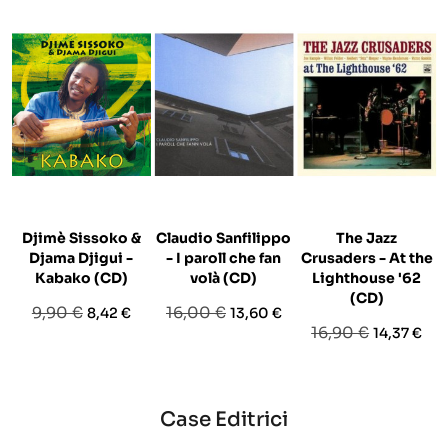
Djimè Sissoko &
Claudio Sanfilippo
The Jazz
Djama Djigui -
- I paroll che fan
Crusaders - At the
Kabako (CD)
volà (CD)
Lighthouse '62
(CD)
Prezzo
Prezzo
Prezzo
Prezzo
9,90 €
16,00 €
8,42 €
13,60 €
Prezzo
Prezzo
16,90 €
14,37 €
base
base
base
Case Editrici