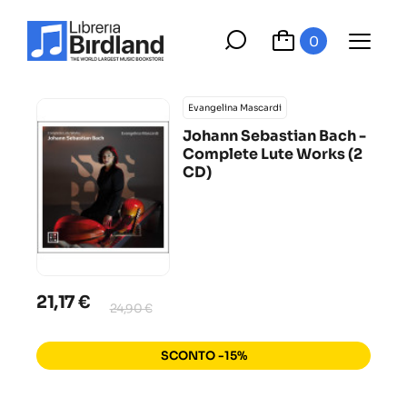
0
Evangelina Mascardi
Johann Sebastian Bach -
Complete Lute Works (2
CD)
21,17 €
24,90 €
SCONTO -15%