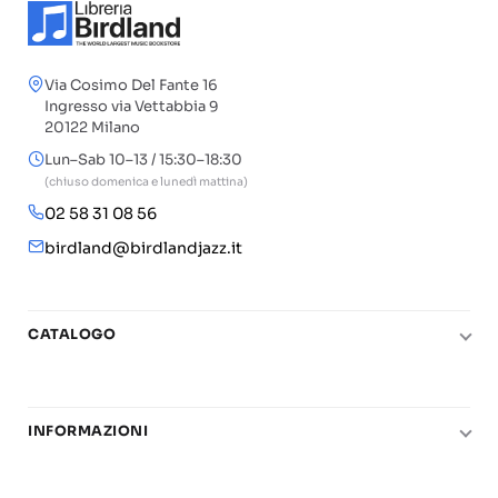
Via Cosimo Del Fante 16
Ingresso via Vettabbia 9
20122 Milano
Lun–Sab 10–13 / 15:30–18:30
(chiuso domenica e lunedì mattina)
02 58 31 08 56
birdland@birdlandjazz.it
CATALOGO
Pianoforte
Chitarra
INFORMAZIONI
Fiati
Le nostre scuole di musica
Basso e contrabbasso