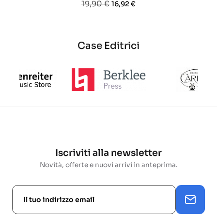
Prezzo
Prezzo
19,90 €
16,92 €
base
base
base
Case Editrici
Iscriviti alla newsletter
Novità, offerte e nuovi arrivi in anteprima.