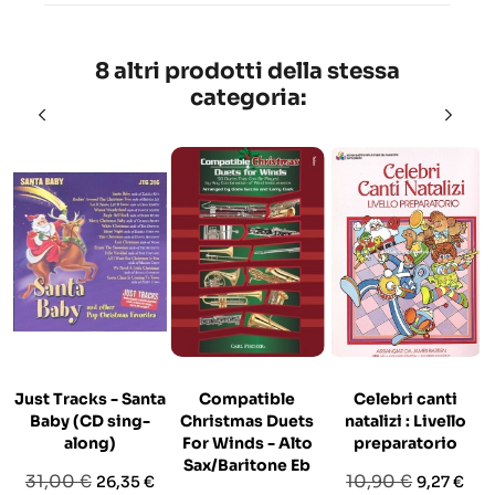
8 altri prodotti della stessa
categoria:
Just Tracks - Santa
Compatible
Celebri canti
Baby (CD sing-
Christmas Duets
natalizi : Livello
along)
For Winds - Alto
preparatorio
Sax/Baritone Eb
Prezzo
Prezzo
Prezzo
Prezzo
31,00 €
10,90 €
26,35 €
9,27 €