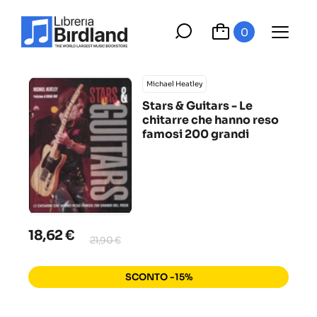
0
Michael Heatley
Stars & Guitars - Le
chitarre che hanno reso
famosi 200 grandi
18,62 €
21,90 €
SCONTO -15%