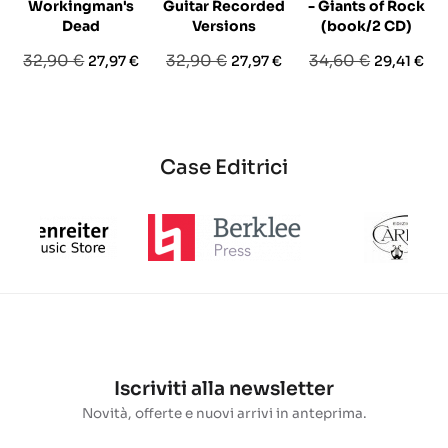
Workingman's
Guitar Recorded
- Giants of Rock
Dead
Versions
(book/2 CD)
Prezzo
Prezzo
Prezzo
Prezzo
Prezzo
Prezzo
32,90 €
32,90 €
34,60 €
27,97 €
27,97 €
29,41 €
base
base
base
Case Editrici
Iscriviti alla newsletter
Novità, offerte e nuovi arrivi in anteprima.