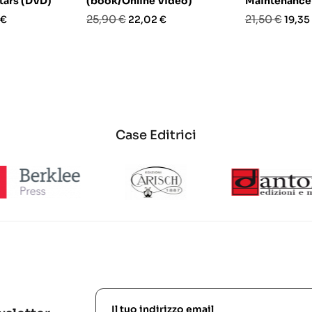
tars (DVD)
(book/Online Video)
Maintenance 
o
Prezzo
Prezzo
Prezzo
Prezz
25,90 €
21,50 €
 €
22,02 €
19,35
base
base
Case Editrici