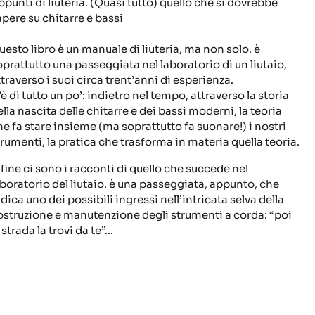
ppunti di liuteria. (Quasi tutto) quello che si dovrebbe
apere su chitarre e bassi
uesto libro è un manuale di liuteria, ma non solo. è
oprattutto una passeggiata nel laboratorio di un liutaio,
ttraverso i suoi circa trent’anni di esperienza.
è di tutto un po’: indietro nel tempo, attraverso la storia
ella nascita delle chitarre e dei bassi moderni, la teoria
he fa stare insieme (ma soprattutto fa suonare!) i nostri
trumenti, la pratica che trasforma in materia quella teoria.
nfine ci sono i racconti di quello che succede nel
aboratorio del liutaio. è una passeggiata, appunto, che
dica uno dei possibili ingressi nell’intricata selva della
ostruzione e manutenzione degli strumenti a corda: “poi
 strada la trovi da te”...