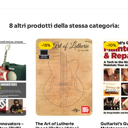
8 altri prodotti della stessa categoria:
-15%
-10%
Innovators -
The Art of Lutherie
Guitarist's G