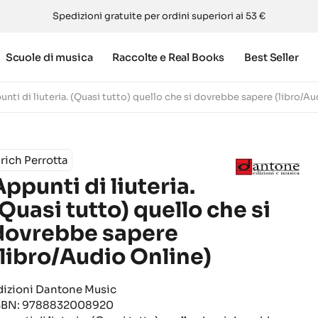
Spedizioni gratuite per ordini superiori ai 53 €
Scuole di musica
Raccolte e Real Books
Best Seller
nti di liuteria. (Quasi tutto) quello che si dovrebbe sapere (libro/Au
rich Perrotta
Appunti di liuteria.
(Quasi tutto) quello che si
dovrebbe sapere
(libro/Audio Online)
dizioni Dantone Music
SBN: 9788832008920