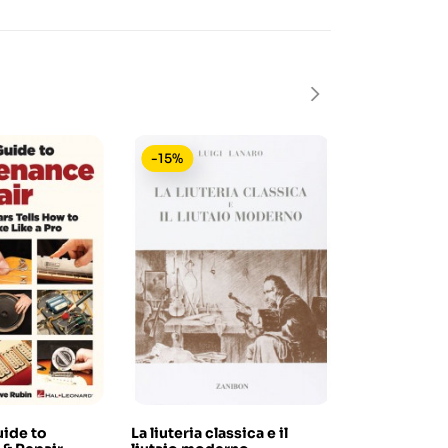
-15%
-10%
uide to
La liuteria classica e il
Haynes - Gui