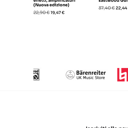
effetti, amplificatori
Eastwood Gui
(Nuova edizione)
Prezzo
Prezz
37,40 €
22,44
Prezzo
Prezzo
22,90 €
19,47 €
base
base