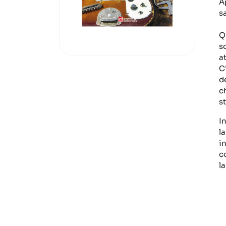
A
s
Q
s
a
C’
d
c
s
I
l
in
c
la