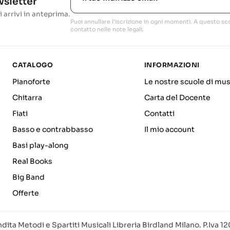
ewsletter
i arrivi in anteprima.
Puoi annullare l'iscrizione in ogni momenti. A questo sco
contatto nelle note legali.
CATALOGO
INFORMAZIONI
Pianoforte
Le nostre scuole di mus
Chitarra
Carta del Docente
Fiati
Contatti
Basso e contrabbasso
Il mio account
Basi play-along
Real Books
Big Band
Offerte
dita Metodi e Spartiti Musicali Libreria Birdland Milano. P.Iva 