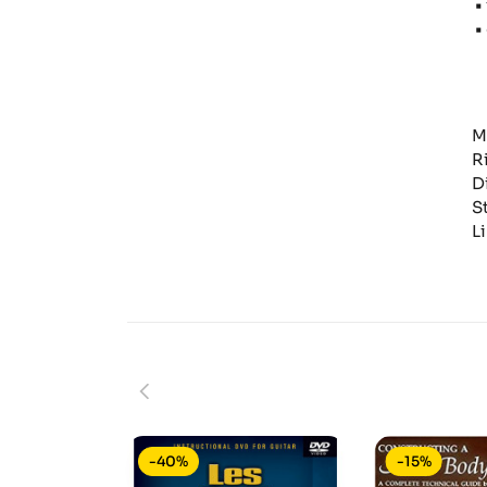
•
•
M
R
Di
St
L
-40%
-15%