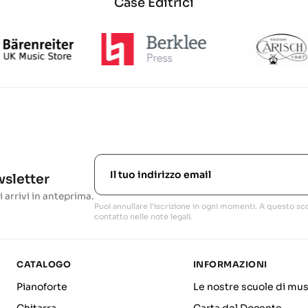
Case Editrici
ewsletter
i arrivi in anteprima.
Puoi annullare l'iscrizione in ogni momenti. A questo sco
contatto nelle note legali.
CATALOGO
INFORMAZIONI
Pianoforte
Le nostre scuole di mus