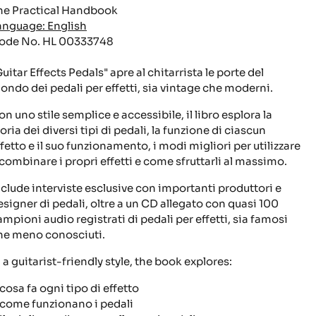
he Practical Handbook
anguage: English
ode No. HL 00333748
uitar Effects Pedals" apre al chitarrista le porte del
ondo dei pedali per effetti, sia vintage che moderni.
on uno stile semplice e accessibile, il libro esplora la
oria dei diversi tipi di pedali, la funzione di ciascun
ffetto e il suo funzionamento, i modi migliori per utilizzare
 combinare i propri effetti e come sfruttarli al massimo.
nclude interviste esclusive con importanti produttori e
esigner di pedali, oltre a un CD allegato con quasi 100
ampioni audio registrati di pedali per effetti, sia famosi
he meno conosciuti.
n a guitarist-friendly style, the book explores:
cosa fa ogni tipo di effetto
come funzionano i pedali