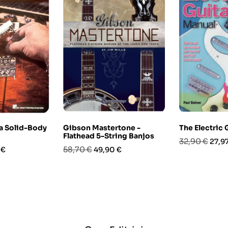
a Solid-Body
Gibson Mastertone -
The Electric 
Flathead 5-String Banjos
Prezzo
Prez
32,90 €
27,9
o
Prezzo
Prezzo
58,70 €
 €
49,90 €
base
base