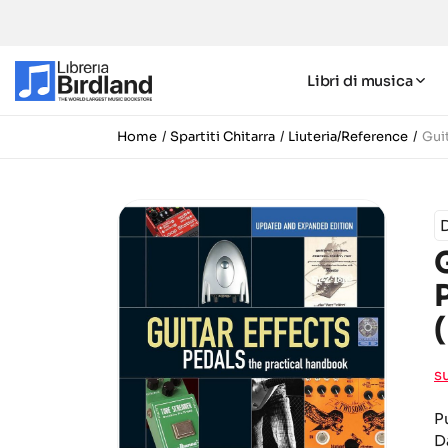
Libri di musica
Home
Spartiti Chitarra
Liuteria/Reference
Gui
s
P
D