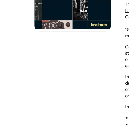
T
L
C
"G
m
C
st
e
e
I
d
c
c
I
•
•