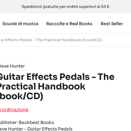
Spedizioni gratuite per ordini superiori ai 53 €
Scuole di musica
Raccolte e Real Books
Best Seller
tar Effects Pedals - The Practical Handbook (book/CD)
Dave Hunter
Guitar Effects Pedals - The
Practical Handbook
(book/CD)
u ordinazione
ublisher: Backbeat Books
ave Hunter - Guitar Effects Pedals