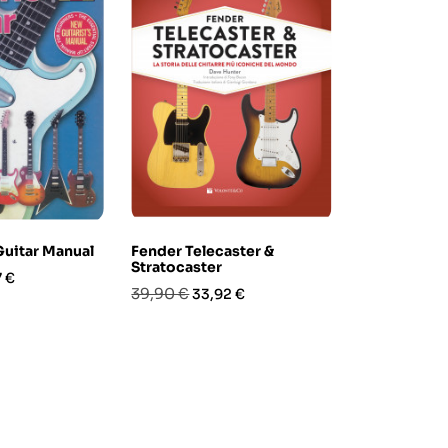
Guitar Manual
Fender Telecaster &
Siminoff's L
Stratocaster
Glossary
zo
7 €
Prezzo
Prezzo
Prezzo
Pre
39,90 €
28,90 €
33,92 €
24,
base
base