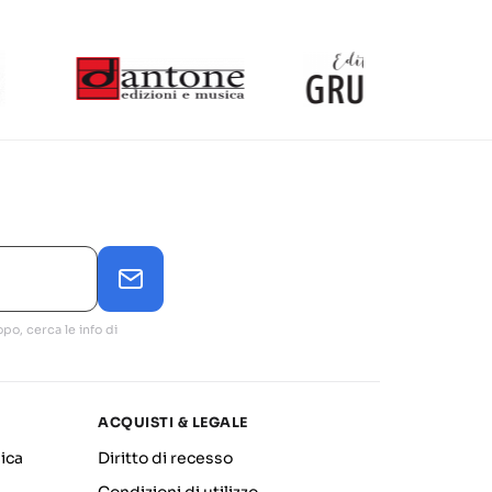
po, cerca le info di
ACQUISTI & LEGALE
ica
Diritto di recesso