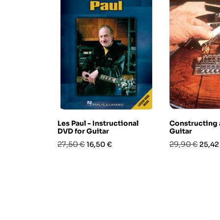
Les Paul - Instructional
Constructing 
DVD for Guitar
Guitar
Prezzo
Prezzo
Prezzo
Prezz
27,50 €
29,90 €
16,50 €
25,42
base
base