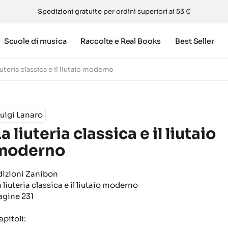
Spedizioni gratuite per ordini superiori ai 53 €
Scuole di musica
Raccolte e Real Books
Best Seller
iuteria classica e il liutaio moderno
uigi Lanaro
a liuteria classica e il liutaio
moderno
dizioni Zanibon
 liuteria classica e il liutaio moderno
agine 231
apitoli: