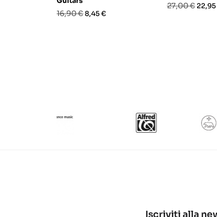
Guitars
Prezzo
Prezz
27,00 €
22,95
Prezzo
Prezzo
16,90 €
8,45 €
base
base
Iscriviti alla n