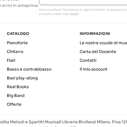
i arrivi in anteprima.
Puoi annullare l'iscrizione in ogni momenti. A questo sco
contatto nelle note legali.
CATALOGO
INFORMAZIONI
Pianoforte
Le nostre scuole di mus
Chitarra
Carta del Docente
Fiati
Contatti
Basso e contrabbasso
Il mio account
Basi play-along
Real Books
Big Band
Offerte
dita Metodi e Spartiti Musicali Libreria Birdland Milano. P.Iva 