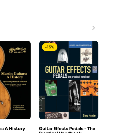
-15%
-25%
In saldo!
s: A History
Guitar Effects Pedals - The
A Guitarmak