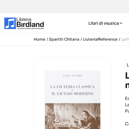
Libri di musica
Home
Spartiti Chitarra
Liuteria/Reference
La l
L
L
E
La
P
C