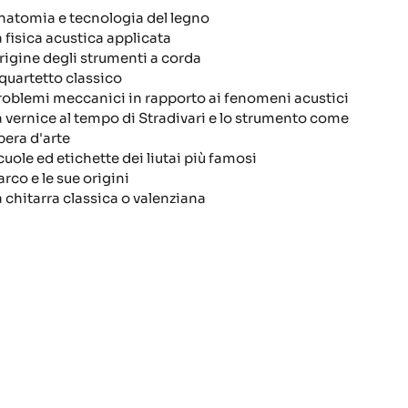
natomia e tecnologia del legno
a fisica acustica applicata
rigine degli strumenti a corda
l quartetto classico
roblemi meccanici in rapporto ai fenomeni acustici
a vernice al tempo di Stradivari e lo strumento come
pera d'arte
cuole ed etichette dei liutai più famosi
arco e le sue origini
a chitarra classica o valenziana