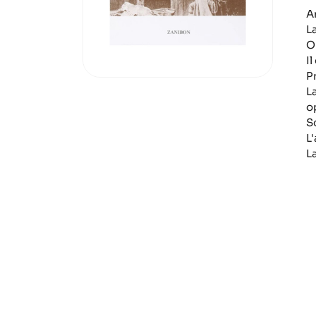
A
L
O
I
P
L
o
S
L'
L