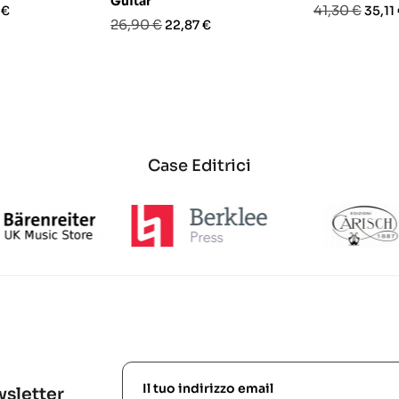
Guitar
o
Prezzo
Prez
41,30 €
 €
35,11
Prezzo
Prezzo
26,90 €
22,87 €
base
base
Case Editrici
ewsletter