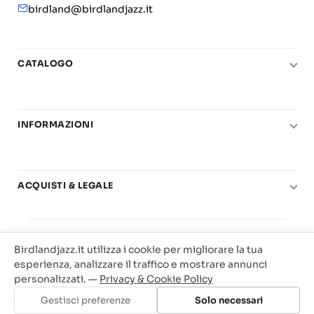
birdland@birdlandjazz.it
CATALOGO
Pianoforte
Chitarra
INFORMAZIONI
Fiati
Le nostre scuole di musica
Basso e contrabbasso
Carta del Docente
Basi play-along
ACQUISTI & LEGALE
Contatti
Real Books
Diritto di recesso
Il mio account
Big Band
© 2025 Vendita Metodi e Spartiti Musicali Libreria
Condizioni di utilizzo
Offerte
Birdlandjazz.it utilizza i cookie per migliorare la tua
Birdland Milano. P.Iva 12093700156
Privacy & Cookie
esperienza, analizzare il traffico e mostrare annunci
Web Agency Milano
personalizzati. —
Privacy & Cookie Policy
Traccia il tuo ordine
Gestisci preferenze
Solo necessari
Aggiungi al carrello