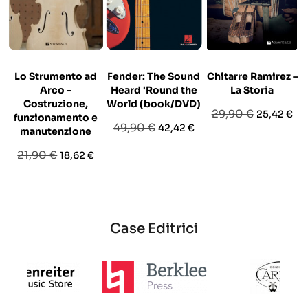
Lo Strumento ad
Fender: The Sound
Chitarre Ramirez –
Arco -
Heard 'Round the
La Storia
Costruzione,
World (book/DVD)
Prezzo
Prezzo
29,90 €
25,42 €
funzionamento e
Prezzo
Prezzo
49,90 €
42,42 €
base
manutenzione
base
Prezzo
Prezzo
21,90 €
18,62 €
base
Case Editrici