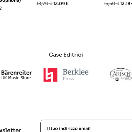
axophone)
Prezzo
Prezzo
Prezzo
Prezz
18,70 €
15,50 €
13,09 €
13,18
o
€
base
base
Case Editrici
ewsletter