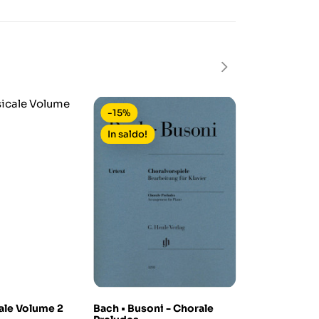
-15%
-15%
In saldo!
ale Volume 2
Bach • Busoni - Chorale
Nuova Scuol