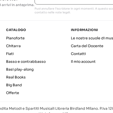
i arrivi in anteprima.
Puoi annullare l'iscrizione in ogni momenti. A questo sco
contatto nelle note legali.
CATALOGO
INFORMAZIONI
Pianoforte
Le nostre scuole di mus
Chitarra
Carta del Docente
Fiati
Contatti
Basso e contrabbasso
Il mio account
Basi play-along
Real Books
Big Band
Offerte
dita Metodi e Spartiti Musicali Libreria Birdland Milano. P.Iva 