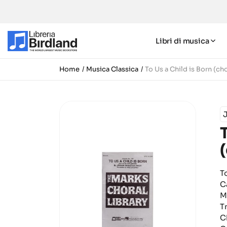
Libri di musica
Home
Musica Classica
To Us a Child is Born (ch
T
C
M
T
C