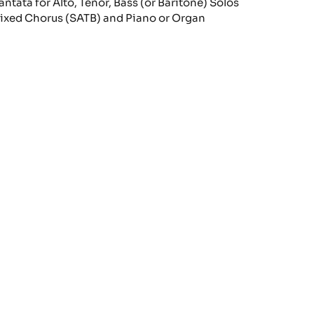
antata for Alto, Tenor, Bass (or Baritone) Solos
ixed Chorus (SATB) and Piano or Organ