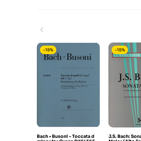
-15%
-15%
Bach • Busoni - Toccata d
J.S. Bach: Son