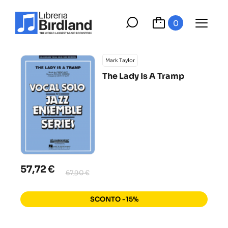
0
Mark Taylor
The Lady Is A Tramp
57,72 €
67,90 €
SCONTO -15%