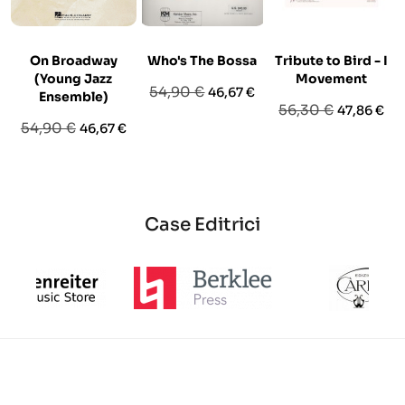
On Broadway
Who's The Bossa
Tribute to Bird - I
(Young Jazz
Movement
Prezzo
Prezzo
54,90 €
46,67 €
Ensemble)
Prezzo
Prezzo
56,30 €
47,86 €
base
Prezzo
Prezzo
54,90 €
46,67 €
base
base
Case Editrici