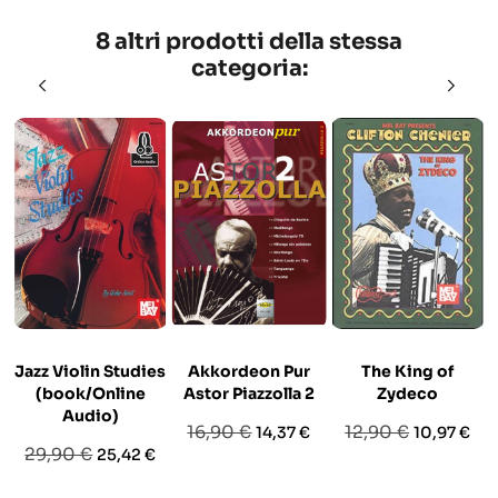
8 altri prodotti della stessa
categoria:
Jazz Violin Studies
Akkordeon Pur
The King of
(book/Online
Astor Piazzolla 2
Zydeco
Audio)
Prezzo
Prezzo
Prezzo
Prezzo
16,90 €
12,90 €
14,37 €
10,97 €
Prezzo
Prezzo
29,90 €
25,42 €
base
base
base