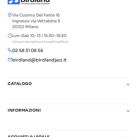
Via Cosimo Del Fante 16
Ingresso via Vettabbia 9
20122 Milano
Lun–Sab 10–13 / 15:30–18:30
(chiuso domenica e lunedì mattina)
02 58 31 08 56
birdland@birdlandjazz.it
CATALOGO
Pianoforte
Chitarra
INFORMAZIONI
Fiati
Le nostre scuole di musica
Basso e contrabbasso
Carta del Docente
Basi play-along