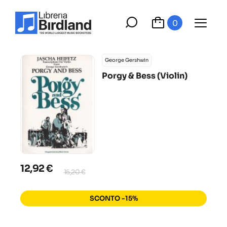
0
George Gershwin
Porgy & Bess (Violin)
12,92 €
15,20 €
SCONTO -15%