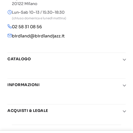
20122 Milano
Lun–Sab 10–13 / 15:30–18:30
(chiuso domenica e lunedì mattina)
02 58 31 08 56
birdland@birdlandjazz.it
CATALOGO
Pianoforte
Chitarra
INFORMAZIONI
Fiati
Le nostre scuole di musica
Basso e contrabbasso
Carta del Docente
Basi play-along
ACQUISTI & LEGALE
Contatti
Real Books
Diritto di recesso
Il mio account
Big Band
© 2025 Vendita Metodi e Spartiti Musicali Libreria