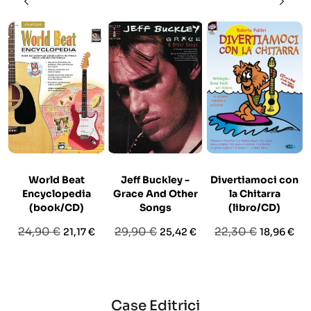
World Beat
Jeff Buckley -
Divertiamoci con
Encyclopedia
Grace And Other
la Chitarra
(book/CD)
Songs
(libro/CD)
Prezzo
Prezzo
Prezzo
Prezzo
Prezzo
Prezzo
24,90 €
29,90 €
22,30 €
21,17 €
25,42 €
18,96 €
base
base
base
Case Editrici