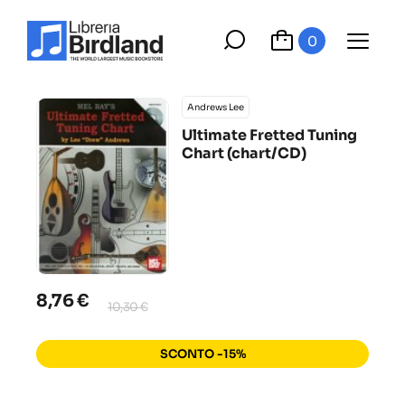
0
Andrews Lee
Ultimate Fretted Tuning
Chart (chart/CD)
8,76 €
10,30 €
SCONTO -15%