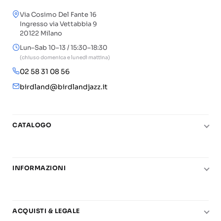
Via Cosimo Del Fante 16
Ingresso via Vettabbia 9
20122 Milano
Lun–Sab 10–13 / 15:30–18:30
(chiuso domenica e lunedì mattina)
02 58 31 08 56
birdland@birdlandjazz.it
CATALOGO
Pianoforte
Chitarra
INFORMAZIONI
Fiati
Le nostre scuole di musica
Basso e contrabbasso
Carta del Docente
Basi play-along
ACQUISTI & LEGALE