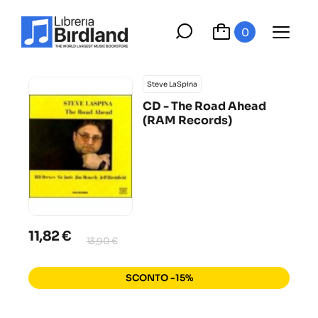
0
Steve LaSpina
CD - The Road Ahead
(RAM Records)
11,82 €
13,90 €
SCONTO -15%