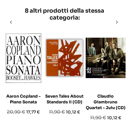
8 altri prodotti della stessa
categoria:
Aaron Copland -
Seven Tales About
Claudio
Piano Sonata
Standards II (CD)
Giambruno
Quartet - Juiu (CD)
Prezzo
Prezzo
Prezzo
Prezzo
20,90 €
11,90 €
17,77 €
10,12 €
Prezzo
Prezzo
11,90 €
10,12 €
base
base
base