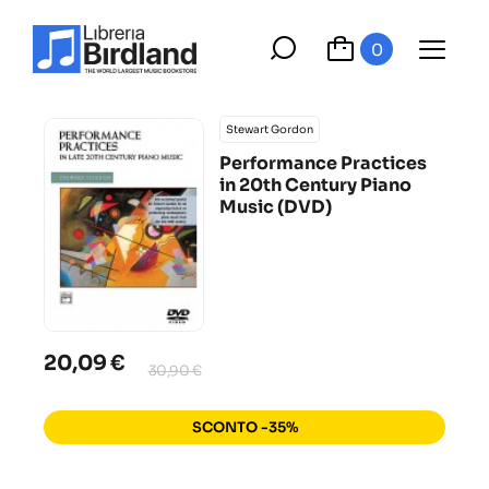
0
Stewart Gordon
Performance Practices
in 20th Century Piano
Music (DVD)
20,09 €
30,90 €
SCONTO -35%