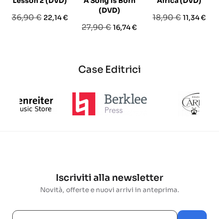
Lesson 2 (DVD)
A Song Is Born
Africa (DVD)
(DVD)
Prezzo
Prezzo
Prezzo
Prezzo
36,90 €
18,90 €
22,14 €
11,34 €
Prezzo
Prezzo
27,90 €
16,74 €
base
base
base
Case Editrici
Iscriviti alla newsletter
Novità, offerte e nuovi arrivi in anteprima.