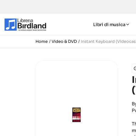
Libri di musica
Home
Video & DVD
Instant Keyboard (Videocas
B
P
T
m