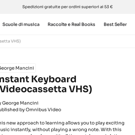
Spedizioni gratuite per ordini superiori ai 53 €
Scuole di musica
Raccolte e Real Books
Best Seller
setta VHS)
George Mancini
Instant Keyboard
(Videocassetta VHS)
y George Mancini
ublished by Omnibus Video
his new approach to learning allows you to play exciting
usic instantly, without playing a wrong note. With this