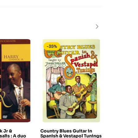
-35%
-40%
In saldo!
k Jr &
Country Blues Guitar in
Oscar Peter
alis : A duo
Spanish & Vestapol Tunings
Basie - Toge