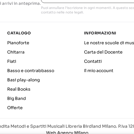
i arrivi in anteprima.
Puoi annullare l'iscrizione in ogni momenti. A questo sco
contatto nelle note legali.
CATALOGO
INFORMAZIONI
Pianoforte
Le nostre scuole di mus
Chitarra
Carta del Docente
Fiati
Contatti
Basso e contrabbasso
Il mio account
Basi play-along
Real Books
Big Band
Offerte
dita Metodi e Spartiti Musicali Libreria Birdland Milano. P.Iva 
Web Agency Milano