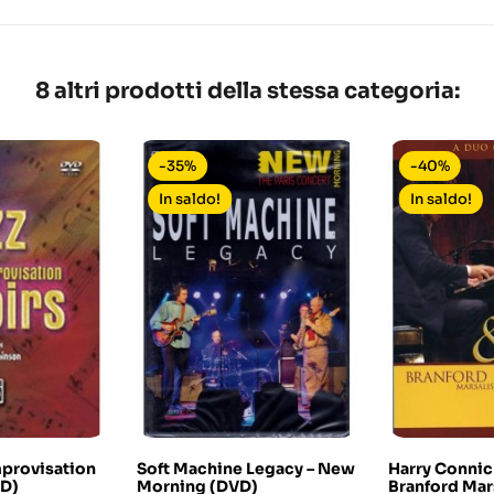
8 altri prodotti della stessa categoria:
-35%
-40%
In saldo!
In saldo!
mprovisation
Soft Machine Legacy ‎– New
Harry Connic
VD)
Morning (DVD)
Branford Mars