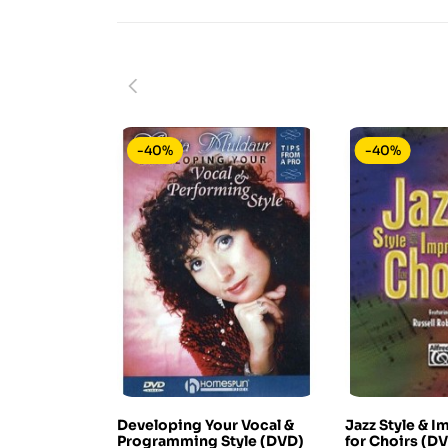
-40%
-40%
Developing Your Vocal &
Jazz Style & I
Programming Style (DVD)
for Choirs (D