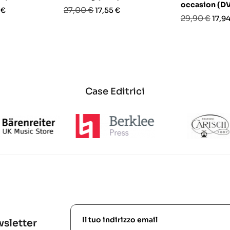
occasion (D
o
Prezzo
Prezzo
27,00 €
 €
17,55 €
Prezzo
Prez
29,90 €
17,94
base
base
Case Editrici
ewsletter