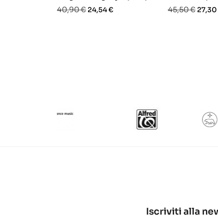
Prezzo
Prezzo
Prezzo
Prezz
40,90 €
45,50 €
24,54 €
27,30
base
base
Iscriviti alla n