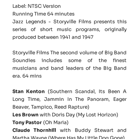
Label: NTSC Version
Running Time 64 minutes
Jazz Legends - Storyville Films presents this
series of short music programs, originally
produced between 1941 and 1947
Storyville Films The second volume of Big Band
Soundies includes some of the finest
musicians and band leaders of the Big Band
era. 64 mins
Stan Kenton
(
Southern Scandal, Its Been A
Long Time, Jammin In The Panoram, Eager
Beaver, Tampico, Reed Rapture
)
Les Brown
with Doris Day (
My Lost Horizon
)
Tony Pastor
(
Oh Maria
)
Claude Thornhill
with Buddy Stewart and
Martha Wayne (
Where Has My Little Dog Gone
)