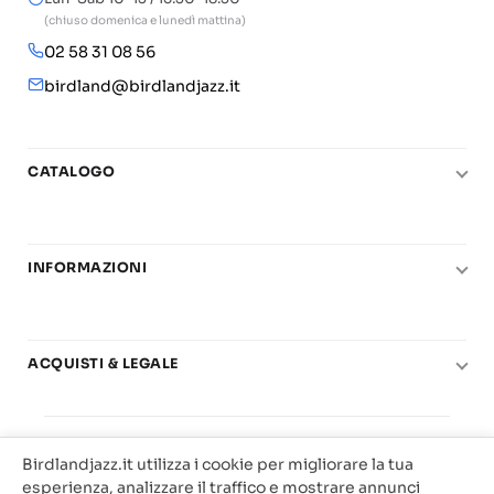
(chiuso domenica e lunedì mattina)
02 58 31 08 56
birdland@birdlandjazz.it
CATALOGO
Pianoforte
Chitarra
INFORMAZIONI
Fiati
Le nostre scuole di musica
Basso e contrabbasso
Carta del Docente
Basi play-along
ACQUISTI & LEGALE
Contatti
Real Books
Diritto di recesso
Il mio account
Big Band
© 2025 Vendita Metodi e Spartiti Musicali Libreria
Condizioni di utilizzo
Offerte
Birdlandjazz.it utilizza i cookie per migliorare la tua
Birdland Milano. P.Iva 12093700156
Privacy & Cookie
esperienza, analizzare il traffico e mostrare annunci