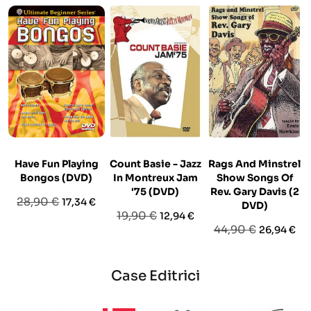
Have Fun Playing
Count Basie - Jazz
Rags And Minstrel
Bongos (DVD)
In Montreux Jam
Show Songs Of
'75 (DVD)
Rev. Gary Davis (2
Prezzo
Prezzo
28,90 €
17,34 €
DVD)
Prezzo
Prezzo
19,90 €
12,94 €
base
Prezzo
Prezzo
44,90 €
26,94 €
base
base
Case Editrici