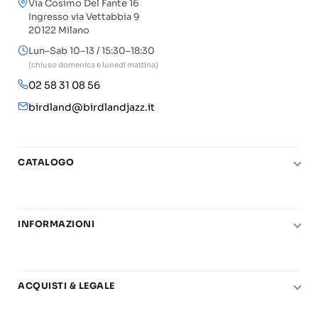
Via Cosimo Del Fante 16
Ingresso via Vettabbia 9
20122 Milano
Lun–Sab 10–13 / 15:30–18:30
(chiuso domenica e lunedì mattina)
02 58 31 08 56
birdland@birdlandjazz.it
CATALOGO
Pianoforte
Chitarra
INFORMAZIONI
Fiati
Le nostre scuole di musica
Basso e contrabbasso
Carta del Docente
Basi play-along
ACQUISTI & LEGALE
Contatti
Real Books