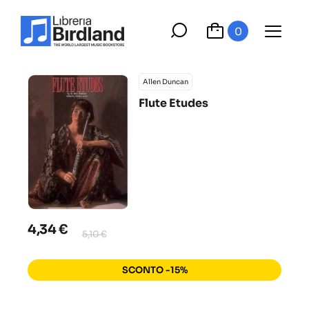
0
Allen Duncan
Flute Etudes
4,34 €
5,10 €
SCONTO -15%