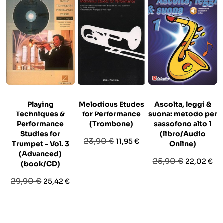
Playing
Melodious Etudes
Ascolta, leggi &
Techniques &
for Performance
suona: metodo per
Performance
(Trombone)
sassofono alto 1
Studies for
(libro/Audio
Prezzo
Prezzo
23,90 €
11,95 €
Trumpet - Vol. 3
Online)
base
(Advanced)
Prezzo
Prezzo
25,90 €
22,02 €
(book/CD)
base
Prezzo
Prezzo
29,90 €
25,42 €
base