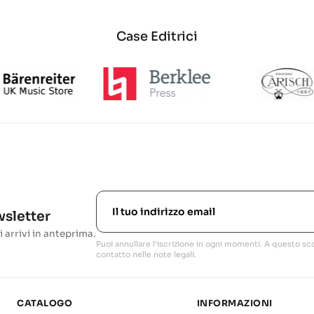
Case Editrici
ewsletter
i arrivi in anteprima.
Puoi annullare l'iscrizione in ogni momenti. A questo sco
contatto nelle note legali.
CATALOGO
INFORMAZIONI