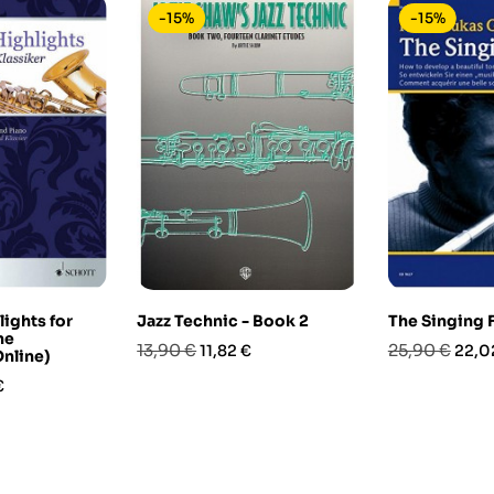
-15%
-15%
lights for
Jazz Technic - Book 2
The Singing 
ne
Prezzo
Prezzo
Prezzo
Prez
13,90 €
25,90 €
11,82 €
22,0
Online)
base
base
o
€