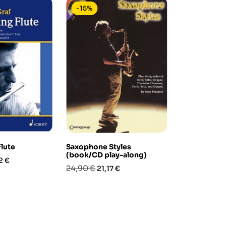
-15%
-15%
Flute
Saxophone Styles
Simply Class
(book/CD play-along)
(Trios for Fl
zo
2 €
Prezzo
Prezzo
Prezzo
Pre
24,90 €
19,90 €
21,17 €
16,9
base
base