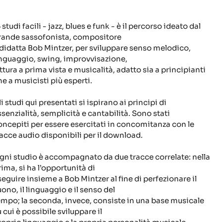
 studi facili - jazz, blues e funk - è il percorso ideato dal
rande sassofonista, compositore
 didatta Bob Mintzer, per sviluppare senso melodico,
inguaggio, swing, improvvisazione,
ettura a prima vista e musicalità, adatto sia a principianti
he a musicisti più esperti.
i studi qui presentati si ispirano ai principi di
ssenzialità, semplicità e cantabilità. Sono stati
oncepiti per essere esercitati in concomitanza con le
racce audio disponibili per il download.
gni studio è accompagnato da due tracce correlate: nella
rima, si ha l’opportunità di
seguire insieme a Bob Mintzer al fine di perfezionare il
uono, il linguaggio e il senso del
empo; la seconda, invece, consiste in una base musicale
 cui è possibile sviluppare il