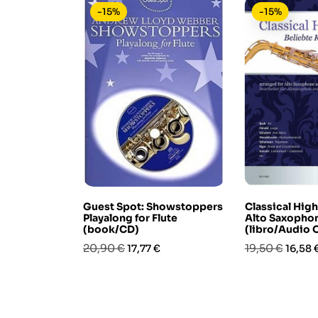
-15%
-15%
Guest Spot: Showstoppers
Classical High
Playalong for Flute
Alto Saxopho
(book/CD)
(libro/Audio 
Prezzo
Prezzo
Prezzo
Prezz
20,90 €
19,50 €
17,77 €
16,58 
base
base