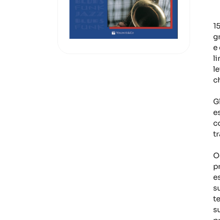
15
g
e
l
l
c
Gl
e
c
t
O
p
e
s
t
su