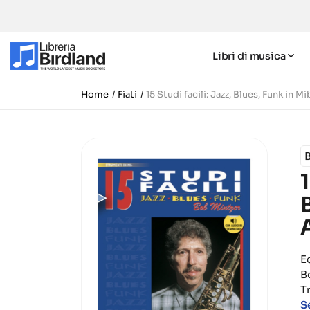
Libri di musica
Home
Fiati
15 Studi facili: Jazz, Blues, Funk in 
1
E
Bo
T
S