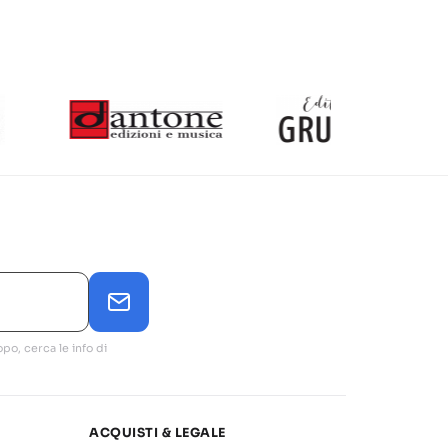
po, cerca le info di
ACQUISTI & LEGALE