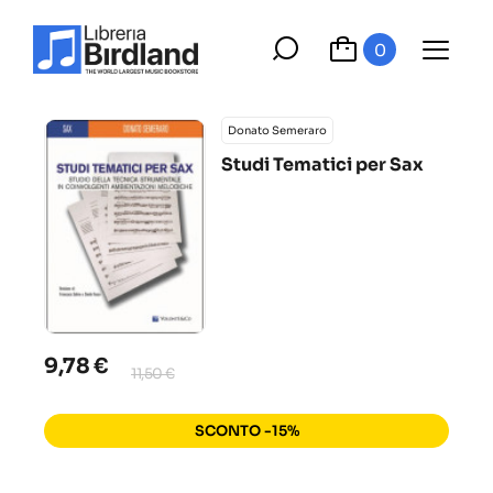
0
Donato Semeraro
Studi Tematici per Sax
9,78 €
11,50 €
SCONTO -15%