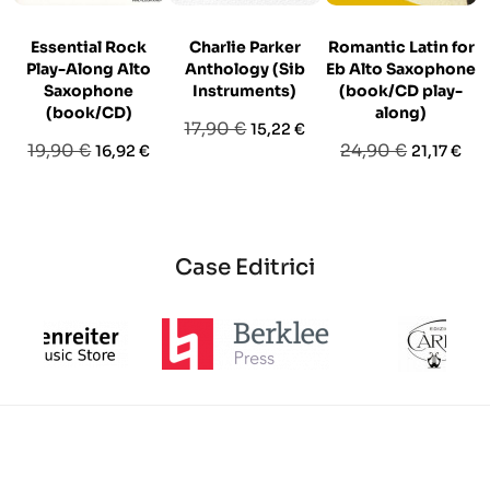
Essential Rock
Charlie Parker
Romantic Latin for
Play-Along Alto
Anthology (Sib
Eb Alto Saxophone
Saxophone
Instruments)
(book/CD play-
(book/CD)
along)
Prezzo
Prezzo
17,90 €
15,22 €
Prezzo
Prezzo
Prezzo
Prezzo
19,90 €
24,90 €
16,92 €
21,17 €
base
base
base
Case Editrici