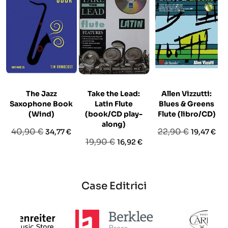
The Jazz
Take the Lead:
Allen Vizzutti:
Saxophone Book
Latin Flute
Blues & Greens
(Wind)
(book/CD play-
Flute (libro/CD)
along)
Prezzo
Prezzo
Prezzo
Prezzo
40,90 €
22,90 €
34,77 €
19,47 €
Prezzo
Prezzo
19,90 €
16,92 €
base
base
base
Case Editrici