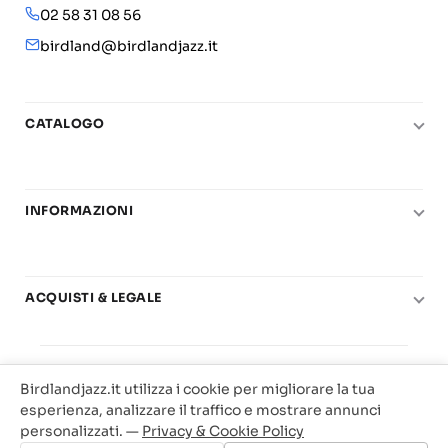
02 58 31 08 56
birdland@birdlandjazz.it
CATALOGO
Pianoforte
Chitarra
INFORMAZIONI
Fiati
Le nostre scuole di musica
Basso e contrabbasso
Carta del Docente
Basi play-along
ACQUISTI & LEGALE
Contatti
Real Books
Diritto di recesso
Il mio account
Big Band
© 2025 Vendita Metodi e Spartiti Musicali Libreria
Condizioni di utilizzo
Offerte
Birdlandjazz.it utilizza i cookie per migliorare la tua
Birdland Milano. P.Iva 12093700156
Privacy & Cookie
esperienza, analizzare il traffico e mostrare annunci
Web Agency Milano
personalizzati. —
Privacy & Cookie Policy
Traccia il tuo ordine