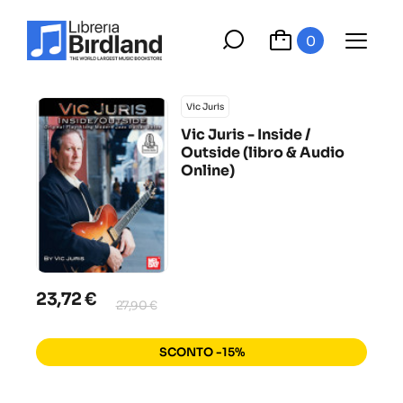
0
Vic Juris
Vic Juris - Inside /
Outside (libro & Audio
Online)
23,72 €
27,90 €
SCONTO -15%