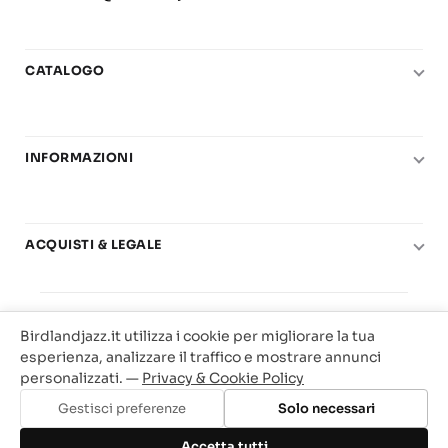
CATALOGO
Pianoforte
Chitarra
INFORMAZIONI
Fiati
Le nostre scuole di musica
Basso e contrabbasso
Carta del Docente
Basi play-along
ACQUISTI & LEGALE
Contatti
Real Books
Diritto di recesso
Il mio account
Big Band
© 2025 Vendita Metodi e Spartiti Musicali Libreria
Condizioni di utilizzo
Offerte
Birdlandjazz.it utilizza i cookie per migliorare la tua
Birdland Milano. P.Iva 12093700156
Privacy & Cookie
esperienza, analizzare il traffico e mostrare annunci
Web Agency Milano
personalizzati. —
Privacy & Cookie Policy
Traccia il tuo ordine
Gestisci preferenze
Solo necessari
Aggiungi al carrello
Accetta tutti