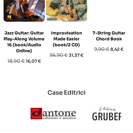
Jazz Guitar: Guitar
Improvisation
7-String Guitar
Play-Along Volume
Made Easier
Chord Book
16 (book/Audio
(book/2 CD)
Prezzo
Prezzo
9,90 €
8,42 €
Online)
Prezzo
Prezzo
36,90 €
31,37 €
base
Prezzo
Prezzo
18,90 €
16,07 €
base
base
Case Editrici