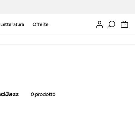
Letteratura
Offerte
0
ndJazz
0 prodotto