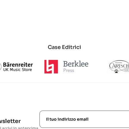
Case Editrici
ewsletter
i arrivi in anteprima.