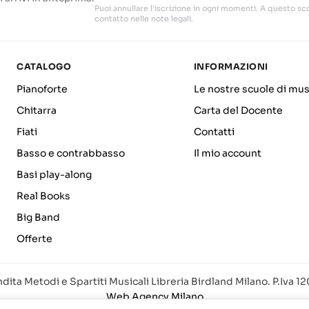
Puoi annullare l'iscrizione in ogni momenti. A questo sco
contatto nelle note legali.
CATALOGO
INFORMAZIONI
Pianoforte
Le nostre scuole di mus
Chitarra
Carta del Docente
Fiati
Contatti
Basso e contrabbasso
Il mio account
Basi play-along
Real Books
Big Band
Offerte
dita Metodi e Spartiti Musicali Libreria Birdland Milano. P.Iva 
Web Agency Milano