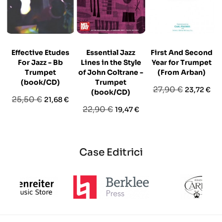
Effective Etudes
Essential Jazz
First And Second
For Jazz - Bb
Lines in the Style
Year for Trumpet
Trumpet
of John Coltrane -
(From Arban)
(book/CD)
Trumpet
Prezzo
Prezzo
27,90 €
23,72 €
(book/CD)
Prezzo
Prezzo
25,50 €
21,68 €
base
Prezzo
Prezzo
22,90 €
19,47 €
base
base
Case Editrici