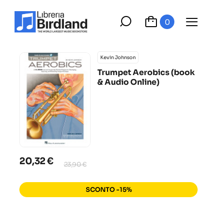
0
Kevin Johnson
Trumpet Aerobics (book
& Audio Online)
20,32 €
23,90 €
SCONTO -15%