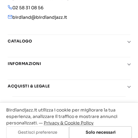
02 58 31 08 56
birdland@birdlandjazz.it
CATALOGO
Pianoforte
Chitarra
INFORMAZIONI
Fiati
Le nostre scuole di musica
Basso e contrabbasso
Carta del Docente
ACQUISTI & LEGALE
Basi play-along
Contatti
Diritto di recesso
© 2025 Vendita Metodi e Spartiti Musicali Libreria
Real Books
Il mio account
Condizioni di utilizzo
Birdlandjazz.it utilizza i cookie per migliorare la tua
Birdland Milano. P.Iva 12093700156
Big Band
esperienza, analizzare il traffico e mostrare annunci
Privacy & Cookie
Web Agency Milano
personalizzati. —
Privacy & Cookie Policy
Offerte
Traccia il tuo ordine
Gestisci preferenze
Solo necessari
Aggiungi al carrello