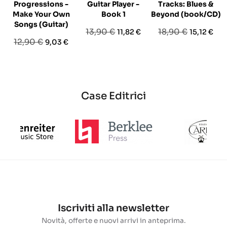
Progressions -
Guitar Player -
Tracks: Blues &
Make Your Own
Book 1
Beyond (book/CD)
Songs (Guitar)
Prezzo
Prezzo
Prezzo
Prezzo
13,90 €
18,90 €
11,82 €
15,12 €
Prezzo
Prezzo
12,90 €
9,03 €
base
base
base
Case Editrici
Iscriviti alla newsletter
Novità, offerte e nuovi arrivi in anteprima.