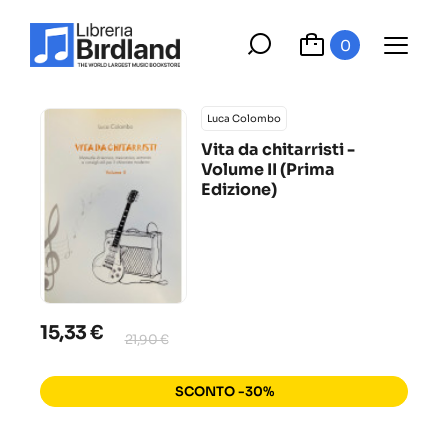
0
Luca Colombo
Vita da chitarristi -
Volume II (Prima
Edizione)
15,33 €
21,90 €
SCONTO -30%