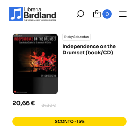
0
Ricky Sebastian
Independence on the
Drumset (book/CD)
20,66 €
24,30 €
SCONTO -15%