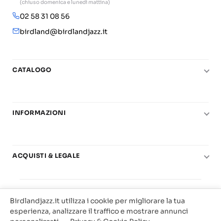
(chiuso domenica e lunedì mattina)
02 58 31 08 56
birdland@birdlandjazz.it
CATALOGO
Pianoforte
Chitarra
INFORMAZIONI
Fiati
Le nostre scuole di musica
Basso e contrabbasso
Carta del Docente
Basi play-along
ACQUISTI & LEGALE
Contatti
Real Books
Diritto di recesso
Il mio account
Big Band
© 2025 Vendita Metodi e Spartiti Musicali Libreria
Condizioni di utilizzo
Offerte
Birdlandjazz.it utilizza i cookie per migliorare la tua
Birdland Milano. P.Iva 12093700156
Privacy & Cookie
esperienza, analizzare il traffico e mostrare annunci
Web Agency Milano