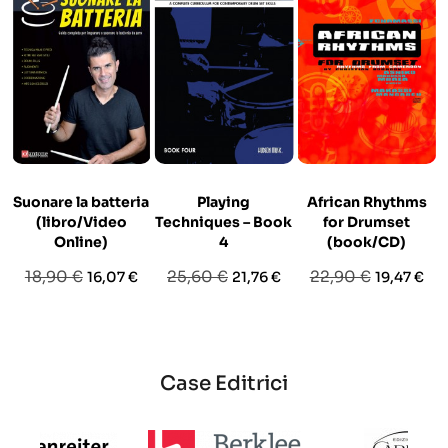
Suonare la batteria
Playing
African Rhythms
(libro/Video
Techniques – Book
for Drumset
Online)
4
(book/CD)
Prezzo
Prezzo
Prezzo
Prezzo
Prezzo
Prezzo
18,90 €
25,60 €
22,90 €
16,07 €
21,76 €
19,47 €
base
base
base
Case Editrici