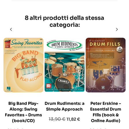
8 altri prodotti della stessa
categoria:
Big Band Play-
Drum Rudiments: a
Peter Erskine -
Along: Swing
Simple Approach
Essential Drum
Favorites - Drums
Fills (book &
Prezzo
Prezzo
13,90 €
11,82 €
(book/CD)
Online Audio)
base