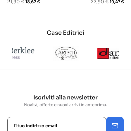
Prezzo
Prezzo
Prezzo
Prezzo
21,90 €
22,90 €
18,62 €
19,47 €
base
base
Case Editrici
Iscriviti alla newsletter
Novità, offerte e nuovi arrivi in anteprima.