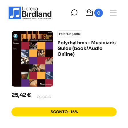
0
Peter Magadini
Polyrhythms - Musician's
Guide (book/Audio
Online)
25,42 €
29,90 €
SCONTO -15%