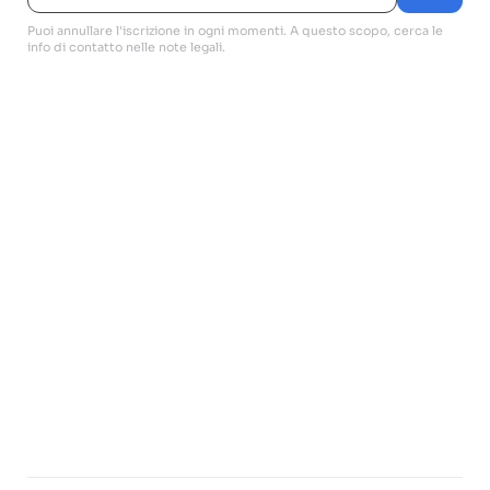
Puoi annullare l'iscrizione in ogni momenti. A questo scopo, cerca le
info di contatto nelle note legali.