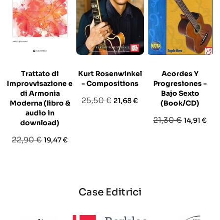
Trattato di
Kurt Rosenwinkel
Acordes Y
Improvvisazione e
- Compositions
Progresiones -
di Armonia
Bajo Sexto
Prezzo
Prezzo
25,50 €
21,68 €
Moderna (libro &
(Book/CD)
base
audio in
Prezzo
Prezzo
21,30 €
14,91 €
download)
base
Prezzo
Prezzo
22,90 €
19,47 €
base
Case Editrici