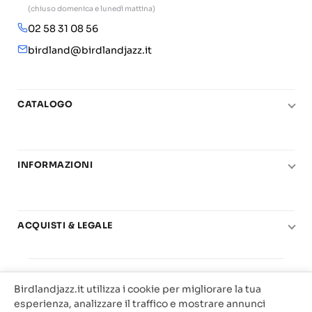
(chiuso domenica e lunedì mattina)
02 58 31 08 56
birdland@birdlandjazz.it
CATALOGO
Pianoforte
Chitarra
INFORMAZIONI
Fiati
Le nostre scuole di musica
Basso e contrabbasso
Carta del Docente
Basi play-along
ACQUISTI & LEGALE
Contatti
Real Books
Diritto di recesso
Il mio account
Big Band
© 2025 Vendita Metodi e Spartiti Musicali Libreria
Condizioni di utilizzo
Offerte
Birdlandjazz.it utilizza i cookie per migliorare la tua
Birdland Milano. P.Iva 12093700156
Privacy & Cookie
esperienza, analizzare il traffico e mostrare annunci
Web Agency Milano