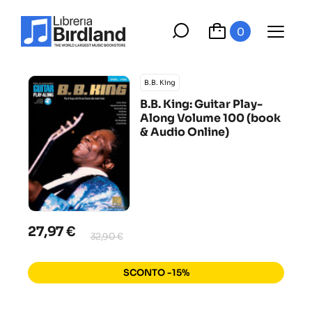
0
B.B. King
B.B. King: Guitar Play-
Along Volume 100 (book
& Audio Online)
27,97 €
32,90 €
SCONTO -15%