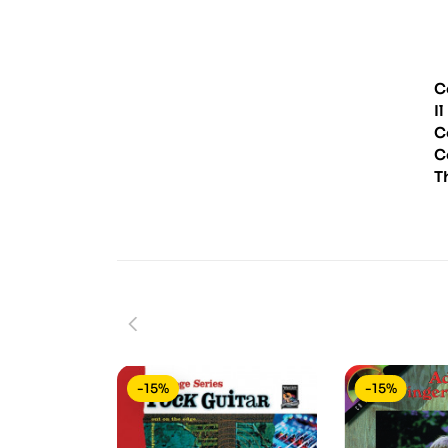
C
I
C
C
T
-15%
-15%