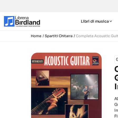
Libri di musica
Home
Spartiti Chitarra
Complete Acoustic Guit
A
G
I
Fi