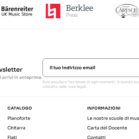
ewsletter
i arrivi in anteprima.
Puoi annullare l'iscrizione in ogni momenti. A questo sco
contatto nelle note legali.
CATALOGO
INFORMAZIONI
Pianoforte
Le nostre scuole di mus
Chitarra
Carta del Docente
Fiati
Contatti