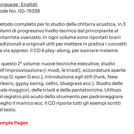
anguage : English
ode No. 00-19338
etodo completo per lo studio della chitarra acustica, in 3
olumi di progressivo livello tecnico dal principiante al
hitarrista avanzato. In ogni volume sono riportati brani
adizionali e originali utili per mettere in pratica i concetti
ia via appresi. Il CD é play-along, per suonare insieme.
n questo 2° volume: nuove tecniche esecutive, studio
ell'improvvisazione (i modi, le triadi), accordature aperte
drop D, open G ecc.), introduzione agli stili (funk, New
rleans, gypsy swing, celtic, bluegrass ecc.). Studio delle
cale maggiori, delle triadi e delle pentatoniche. Utilizzo
el registro più acuto dello strumento per padroneggiare
glio il manico ecc. Il CD riporta tutti gli esempi scritti
l testo.
ample Pages