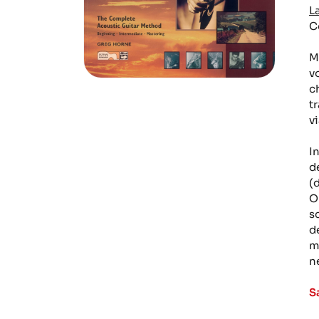
L
C
M
v
c
tr
v
I
d
(
O
s
d
me
ne
S