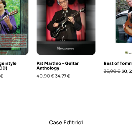
erstyle
Pat Martino – Guitar
Best of Tom
/CD)
Anthology
Prezzo
Prez
35,90 €
30,5
o
Prezzo
Prezzo
40,90 €
 €
34,77 €
base
base
Case Editrici