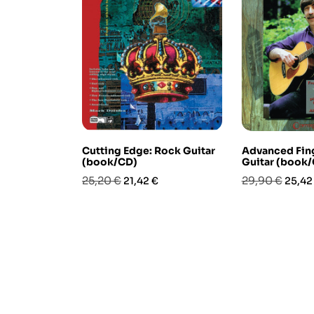
Cutting Edge: Rock Guitar
Advanced Fing
(book/CD)
Guitar (book
Prezzo
Prezzo
Prezzo
Prezz
25,20 €
29,90 €
21,42 €
25,42
base
base