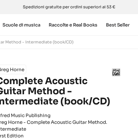
Spedizioni gratuite per ordini superiori ai 53 €
Scuole di musica
Raccolte e Real Books
Best Seller
ar Method - Intermediate (book/CD)
Greg Horne
Complete Acoustic
Guitar Method -
Intermediate (book/CD)
lfred Music Publishing
reg Horne - Complete Acoustic Guitar Method.
ntermediate
rst Edition