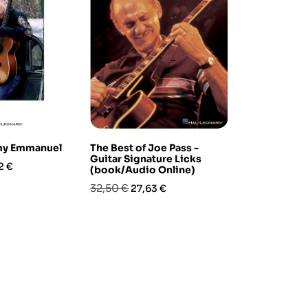
my Emmanuel
The Best of Joe Pass -
Le Prime e 
Guitar Signature Licks
di Chitarra
zo
2 €
(book/Audio Online)
Prezzo
Prez
21,30 €
18,11
Prezzo
Prezzo
32,50 €
27,63 €
base
base