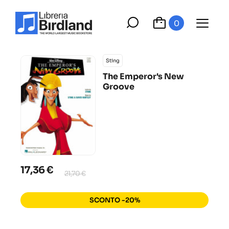
0
Sting
The Emperor's New
Groove
17,36 €
21,70 €
SCONTO -20%