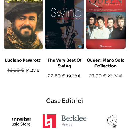
Luciano Pavarotti
The Very Best Of
Queen: Piano Solo
Swing
Collection
Prezzo
Prezzo
16,90 €
14,37 €
Prezzo
Prezzo
Prezzo
Prezzo
22,80 €
27,90 €
19,38 €
23,72 €
base
base
base
Case Editrici