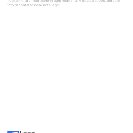
Puoi annullare l'iscrizione in ogni momenti. A questo scopo, cerca le
info di contatto nelle note legali.