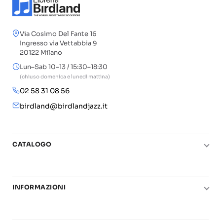
Via Cosimo Del Fante 16
Ingresso via Vettabbia 9
20122 Milano
Lun–Sab 10–13 / 15:30–18:30
(chiuso domenica e lunedì mattina)
02 58 31 08 56
birdland@birdlandjazz.it
CATALOGO
Pianoforte
Chitarra
INFORMAZIONI
Fiati
Le nostre scuole di musica
Basso e contrabbasso