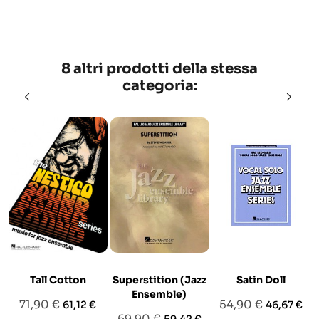
8 altri prodotti della stessa
categoria:
Tall Cotton
Superstition (Jazz
Satin Doll
Ensemble)
Prezzo
Prezzo
Prezzo
Prezzo
71,90 €
54,90 €
61,12 €
46,67 €
Prezzo
Prezzo
69,90 €