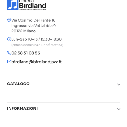
Via Cosimo Del Fante 16
Ingresso via Vettabbia 9
20122 Milano
Lun–Sab 10–13 / 15:30–18:30
(chiuso domenica e lunedì mattina)
02 58 31 08 56
birdland@birdlandjazz.it
CATALOGO
Pianoforte
Chitarra
INFORMAZIONI
Fiati
Le nostre scuole di musica
Basso e contrabbasso