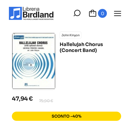
0
John Kinyon
Hallelujah Chorus
(Concert Band)
47,94 €
79,90 €
SCONTO -40%