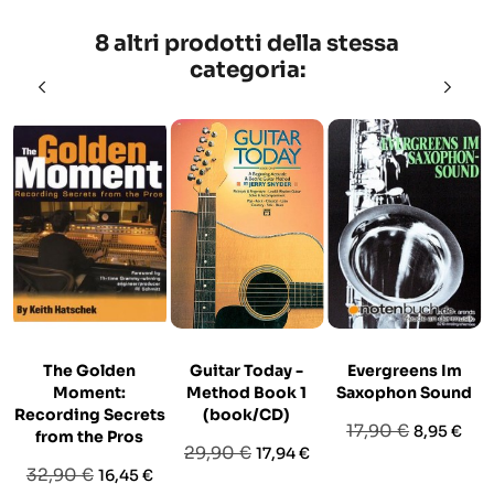
8 altri prodotti della stessa
categoria:
The Golden
Guitar Today -
Evergreens Im
Moment:
Method Book 1
Saxophon Sound
Recording Secrets
(book/CD)
Prezzo
Prezzo
17,90 €
8,95 €
from the Pros
Prezzo
Prezzo
29,90 €
17,94 €
base
Prezzo
Prezzo
32,90 €
16,45 €
base