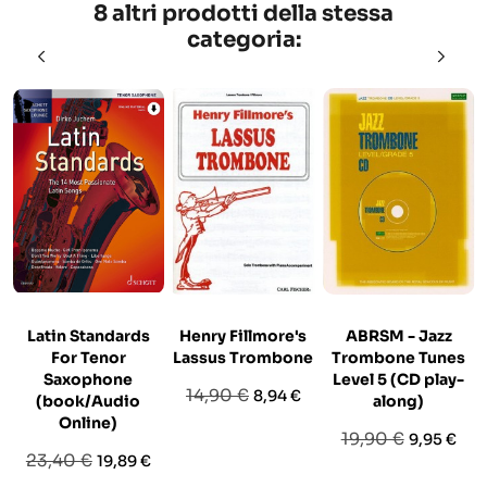
8 altri prodotti della stessa
categoria:
Latin Standards
Henry Fillmore's
ABRSM - Jazz
For Tenor
Lassus Trombone
Trombone Tunes
Saxophone
Level 5 (CD play-
Prezzo
Prezzo
14,90 €
8,94 €
(book/Audio
along)
base
Online)
Prezzo
Prezzo
19,90 €
9,95 €
Prezzo
Prezzo
23,40 €
19,89 €
base
base