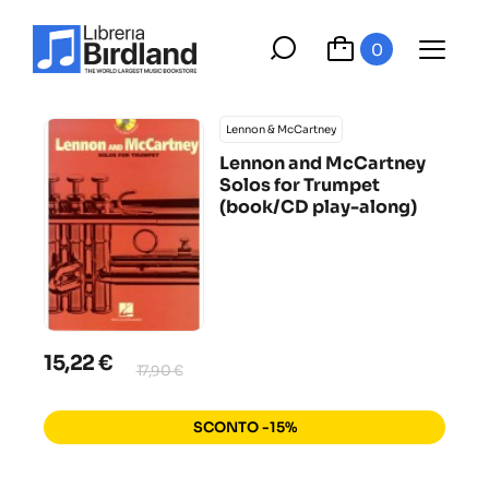
0
Lennon & McCartney
Lennon and McCartney
Solos for Trumpet
(book/CD play-along)
15,22 €
17,90 €
SCONTO -15%