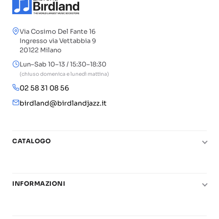
Via Cosimo Del Fante 16
Ingresso via Vettabbia 9
20122 Milano
Lun–Sab 10–13 / 15:30–18:30
(chiuso domenica e lunedì mattina)
02 58 31 08 56
birdland@birdlandjazz.it
CATALOGO
Pianoforte
Chitarra
INFORMAZIONI
Fiati
Le nostre scuole di musica
Basso e contrabbasso